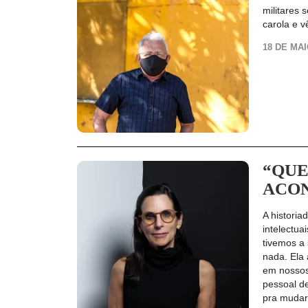
militares 
carola e v
18 DE MAI
“QUE
ACON
A histori
intelectua
tivemos a
nada. Ela
em nossos
pessoal d
pra mudar 