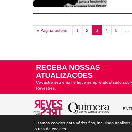
« Página anterior
1
2
3
4
5
…
RECEBA NOSSAS
ATUALIZAÇÕES
Cadastre seu email e fique sempre atualizado sobr
Revestrés.
ENT
Usamos cookies para vários fins, incluindo análises
© Copyright 2021 Revista Revestrés
o uso de cookies.