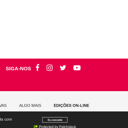
SIGA-NOS
VAS
ALGO MAIS
EDIÇÕES ON-LINE
rda com
Eu concordo
Protected by Patchstack