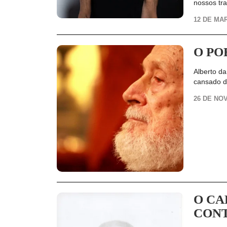
nossos tr
12 DE MA
O PO
Alberto da
cansado d
26 DE NO
O CA
CON