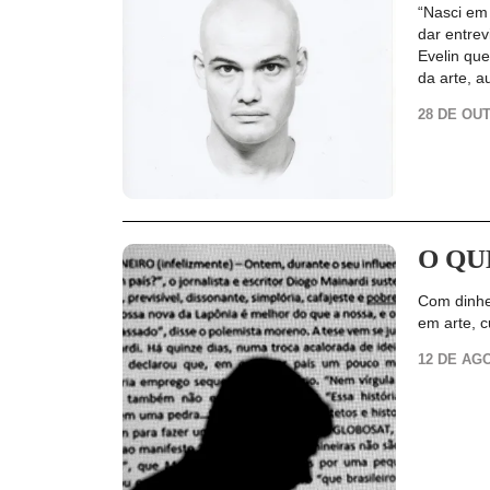
“Nasci em
dar entrev
Evelin que
da arte, 
28 DE OU
O QU
Com dinhei
em arte, c
12 DE AG