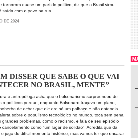
se tornaram quase um partido político, diz que o Brasil virou
ê saída com o povo na rua.
O DE 2024
MA
M DISSER QUE SABE O QUE VAI
TECER NO BRASIL, MENTE”
adora e antropóloga acha que o bolsonarismo surpreendeu de
is a políticos porque, enquanto Bolsonaro traçava um plano,
 soberba de achar que ele era só um palhaço e não entendia
 alerta sobre o populismo tecnológico no mundo, toca sem pena
 grandes problemas, como o racismo, e fala de seu episódio
e cancelamento como “um lugar de solidão”. Acredita que dá
o jogo do difícil momento histórico, mas vamos ter que encarar