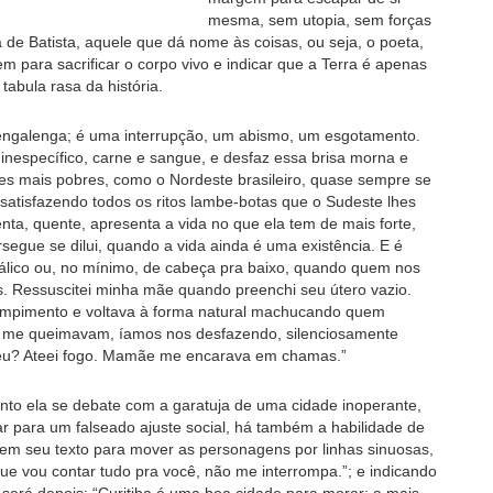
mesma, sem utopia, sem forças
de Batista, aquele que dá nome às coisas, ou seja, o poeta,
m para sacrificar o corpo vivo e indicar que a Terra é apenas
abula rasa da história.
lengalenga; é uma interrupção, um abismo, um esgotamento.
, inespecífico, carne e sangue, e desfaz essa brisa morna e
es mais pobres, como o Nordeste brasileiro, quase sempre se
satisfazendo todos os ritos lambe-botas que o Sudeste lhes
enta, quente, apresenta a vida no que ela tem de mais forte,
egue se dilui, quando a vida ainda é uma existência. E é
lico ou, no mínimo, de cabeça pra baixo, quando quem nos
 Ressuscitei minha mãe quando preenchi seu útero vazio.
o rompimento e voltava à forma natural machucando quem
s me queimavam, íamos nos desfazendo, silenciosamente
ceu? Ateei fogo. Mamãe me encarava em chamas.”
anto ela se debate com a garatuja de uma cidade inoperante,
 para um falseado ajuste social, há também a habilidade de
em seu texto para mover as personagens por linhas sinuosas,
 que vou contar tudo pra você, não me interrompa.”; e indicando