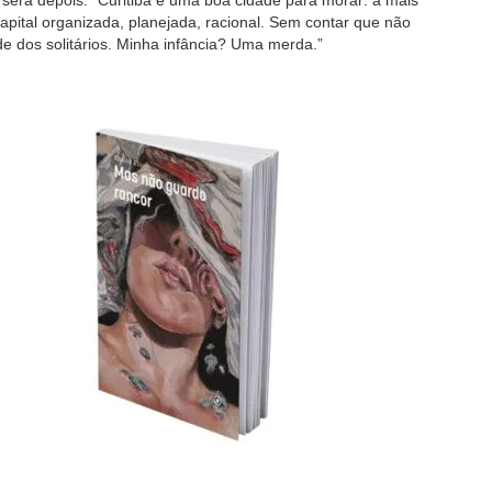
será depois: “Curitiba é uma boa cidade para morar: a mais
pital organizada, planejada, racional. Sem contar que não
e dos solitários. Minha infância? Uma merda.”