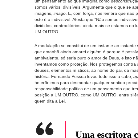
um pensamento ao que imagina como
desconstruçã
somos vários, divisíveis. Argumenta que o que se ap
imagens,
imago
. E, com força, nos lembra que não
este é o indivisível. Atesta que “Não somos indivis
divididos, contraditórios, ainda mais se estamos no l
UM OUTRO.
A modulação se constitui de um instante ao instante
que amanhã ainda amarei alguém é porque é possível
ambivalente, só seria puro o amor de Deus, e isto n
inventamos como proteção. Nos protegemos contra a 
deuses, elementos místicos, ao nome do pai, da mã
história. Fernando Pessoa levou tudo isso a cabo,
ap
heterônimos para desmontar qualquer sentido prec
responsabilidade política de um pensamento que tr
posição a UM OUTRO, como UM OUTRO, entre silêncio
quem dita a Lei.
Uma escritora 