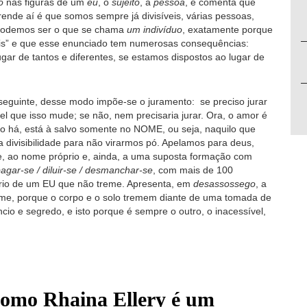
o
nas figuras de um
eu
, o
sujeito
, a
pessoa
, e comenta que
rende aí é que somos sempre já divisíveis, várias pessoas,
 podemos ser o que se chama
um indivíduo
, exatamente porque
íveis” e que esse enunciado tem numerosas consequências:
ugar de tantos e diferentes, se estamos dispostos ao lugar de
 seguinte, desse modo impõe-se o juramento: se preciso jurar
 que isso mude; se não, nem precisaria jurar. Ora, o amor é
ão há, está à salvo somente no NOME, ou seja, naquilo que
divisibilidade para não virarmos pó. Apelamos para deus,
e, ao nome próprio e, ainda, a uma suposta formação com
agar-se / diluir-se / desmanchar-se
, com mais de 100
ário de um EU que não treme. Apresenta, em
desassossego
, a
eme, porque o corpo e o solo tremem diante de uma tomada de
 e segredo, e isto porque é sempre o outro, o inacessível,
como Rhaina Ellery é um