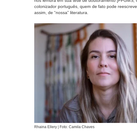
nos lembra em sua tese de doutoramento [PPGMS, UN
colonizador português, quem de fato pode reescrever 
assim, de “nossa” literatura.
Rhaina Ellery | Foto: Camila Chaves