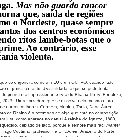
nga.
Mas não guardo rancor
morna que, saída de regiões
omo o Nordeste, quase sempre
cantos dos centros econômicos
zendo ritos lambe-botas que o
prime. Ao contrário, esse
ania violenta.
 o que se engendra como um EU e um OUTRO, quando tudo
 e, principalmente, divisibilidade, é que se pode tentar
o primeiro e impressionante livro de Rhaina Ellery [Fortaleza,
, 2023]. Uma narradora que se dissolve nela mesma e, ao
e outras mulheres: Carmem, Martina, Tonia, Dona Áurea,
texto de Rhaina é a retomada de algo que está na composição
m luta, como aparece no genial
A rainha do ignoto
, 1889,
esquecido, deixado de lado, porque é sempre mais fácil
manter
fe. Tiago Coutinho, professor na UFCA, em Juazeiro do Norte,