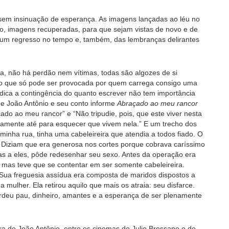
e sem insinuação de esperança. As imagens lançadas ao léu no
ão, imagens recuperadas, para que sejam vistas de novo e de
e um regresso no tempo e, também, das lembranças delirantes
, não há perdão nem vítimas, todas são algozes de si
ão que só pode ser provocada por quem carrega consigo uma
indica a contingência do quanto escrever não tem importância
 de João Antônio e seu conto informe
Abraçado ao meu rancor
do ao meu rancor” e “Não tripudie, pois, que este viver nesta
uamente até para esquecer que vivem nela.” E um trecho dos
minha rua, tinha uma cabeleireira que atendia a todos fiado. O
 Diziam que era generosa nos cortes porque cobrava caríssimo
as a eles, pôde redesenhar seu sexo. Antes da operação era
, mas teve que se contentar em ser somente cabeleireira.
. Sua freguesia assídua era composta de maridos dispostos a
mulher. Ela retirou aquilo que mais os atraia: seu disfarce.
erdeu pau, dinheiro, amantes e a esperança de ser plenamente
ora de João Antônio, entre os cinemas de Julio Bressane e de