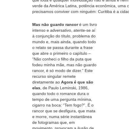
que toda e qualquer individuação não é ainda e nem 
verde da América Latina, potência econômica, uma ca
precisamos conviver com ninguém: Curitiba é a cidad
Mas não guardo rancor
é um livro
intenso e adversativo, atente-se aí
à conjunção do título, problema do
mundo e, mais ainda, quando todo
o relato se passa durante a frase
que abre o primeiro o capítulo –
“Não conheci o filho da puta que
fodeu minha mãe, mas não guardo
rancor, é só modo de dizer.” Este
recurso singular remete
diretamente ao
Agora é que são
elas
, de Paulo Leminski, 1986,
quando todo o romance dura o
tempo de uma pergunta mínima,
cigarro na boca: “Tem fogo?”. É o
rancor que se desfigura, que mata
e morre, numa série instantânea
de fotogramas que, em
movimento, provocam a ilusão de