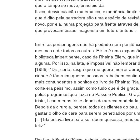
que o tempo se move, princípio da
física, desvinculação matemática, experiência-limit
que é dito pela narradora são uma espécie de revis
novo, por ela, numa projeção para frente através d
que provocam essas imagens a um futuro anterior.
Entre as personagens não há piedade nem penitência
mesmas e de todas as outras. E isto é uma expans
biblioteca impertinente, caso de Rhaina Ellery, que 
alguma. Por isso, na lata, é impossível não lembrar
[1986]
:
“Diz, corta, rasga que me quero morrer abraça
cidade é tão ruim, que as pessoas trabalham contin
mais contundentes e bonitos do livro de Rhaina: “Na 
corte era péssimo, assim como tudo que é de graça.
pelos programas que fazia no Passeio Público. Graç
triste, ficou menos triste depois da xereca modelada
Depois da cirurgia, perdeu todos os clientes do pau
gastar o olho da cara para serem penetrados por uma 
[…] Ela estava livre para ser quem quisesse, mas p
feliz.”
Por fim, é Beatriz Pôssa, exímia leitora e pesquisad