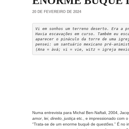
ENORME BUQUÊ 
20 DE FEVEREIRO DE 2024
Vi em sonhos um terreno deserto. Era a pr
Havia escavações em curso. Também eu esca
aparecer o pináculo da torre de uma igrej
pensei: um santuário mexicano pré-animist
Numa entrevista para Michal Ben-Naftali, 2004, Jacq
amor
,
lei
,
direito
,
justiça
etc., e impressionado com o
“Trata-se de um enorme buquê de questões.” É no imp