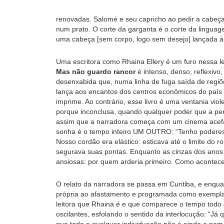
renovadas. Salomé e seu capricho ao pedir a cabeça 
num prato. O corte da garganta é o corte da linguage
uma cabeça [sem corpo, logo sem desejo] lançada à t
Uma escritora como Rhaina Ellery é um furo nessa 
Mas não guardo rancor
é intenso, denso, reflexivo
desenxabida que, numa linha de fuga saída de regiõ
lança aos encantos dos centros econômicos do país 
imprime. Ao contrário, esse livro é uma ventania viol
porque inconclusa, quando qualquer poder que a pers
assim que a narradora começa com um cinema acefá
sonha é o tempo inteiro UM OUTRO: “Tenho poderes.
Nosso cordão era elástico: esticava até o limite d
segurava suas pontas. Enquanto as cinzas dos ano
ansiosas: por quem arderia primeiro. Como aconte
O relato da narradora se passa em Curitiba, e enqu
própria ao afastamento e programada como exemplar
leitora que Rhaina é e que comparece o tempo todo 
oscilantes, esfolando o sentido da interlocução: “Já