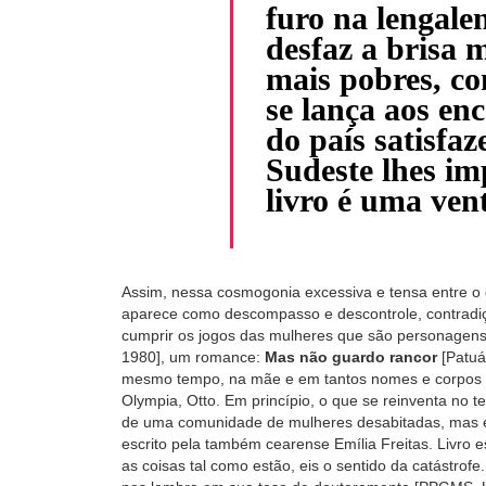
furo na lengale
desfaz a brisa 
mais pobres, c
se lança aos en
do país satisfa
Sudeste lhes im
livro é uma vent
Assim, nessa cosmogonia excessiva e tensa entre
aparece como descompasso e descontrole, contradição
cumprir os jogos das mulheres que são personagens d
1980], um romance:
Mas não guardo rancor
[Patuá
mesmo tempo, na mãe e em tantos nomes e corpos d
Olympia, Otto. Em princípio, o que se reinventa no 
de uma comunidade de mulheres desabitadas, mas e
escrito pela também cearense Emília Freitas. Livro 
as coisas tal como estão, eis o sentido da catástro