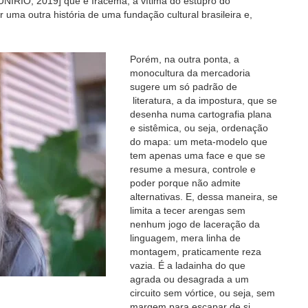
IRIO, 2019] que é Iracema, a vítima do estupro do
uma outra história de uma fundação cultural brasileira e,
Porém, na outra ponta, a
monocultura da mercadoria
sugere um só padrão de
literatura, a da impostura, que se
desenha numa cartografia plana
e sistêmica, ou seja, ordenação
do mapa: um meta-modelo que
tem apenas uma face e que se
resume a mesura, controle e
poder porque não admite
alternativas. E, dessa maneira, se
limita a tecer arengas sem
nenhum jogo de laceração da
linguagem, mera linha de
montagem, praticamente reza
vazia. É a ladainha do que
agrada ou desagrada a um
circuito sem vórtice, ou seja, sem
margem para escapar de si