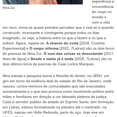
experiência e
circunstância
Nina Zur
do corpo no
mundo e
com a vida
em risco, torna-se quase primário perceber que o real só é quando
construído, incessante e contingente porque todos os dias
imaginado, ou seja, a história entre os que a fazem e os que a
sofrem. Agora, repare-se:
A chance do corte
[2018, Cozinha
Experimental] e
O corpo informa
[2021, 7Letras] são os dois livros
de poemas de Nina Zur.
O som das coisas se descolando
[2017,
Aves de água] e
Desde o medo já é tarde
[2018, 7Letras] são os
dois últimos livros de poemas de Casé Lontra Marques.
Nina estuda e pesquisa teoria e filosofia do direito, na UERJ, um
giro em torno da violência letal do estado do Rio de Janeiro, onde
nasceu, contra meninos de comunidades que são executados
sumariamente e o que isso provoca como movimento político entre
mães e familiares em direção a um falseado sistema de justiça.
Casé é servidor público do estado do Espírito Santo, tem formação
em Letras, esticou formalmente os estudos até o mestrado, na
UFES, nasceu em Volta Redonda, perto do aço, hoje vive em