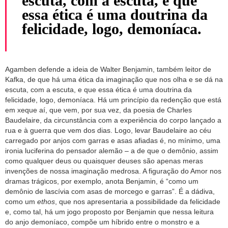
escuta, com a escuta, e que
essa ética é uma doutrina da
felicidade, logo, demoníaca.
Agamben defende a ideia de Walter Benjamin, também leitor de
Kafka, de que há uma ética da imaginação que nos olha e se dá na
escuta, com a escuta, e que essa ética é uma doutrina da
felicidade, logo, demoníaca. Há um princípio da redenção que está
em xeque aí, que vem, por sua vez, da poesia de Charles
Baudelaire, da circunstância com a experiência do corpo lançado a
rua e à guerra que vem dos dias. Logo, levar Baudelaire ao céu
carregado por anjos com garras e asas afiadas é, no mínimo, uma
ironia luciferina do pensador alemão – a de que o demônio, assim
como qualquer deus ou quaisquer deuses são apenas meras
invenções de nossa imaginação medrosa. A figuração do Amor nos
dramas trágicos, por exemplo, anota Benjamin, é “como um
demônio de lascívia com asas de morcego e garras”. É a dádiva,
como um
ethos
, que nos apresentaria a possibilidade da felicidade
e, como tal, há um jogo proposto por Benjamin que nessa leitura
do anjo demoníaco, compõe um híbrido entre o monstro e a