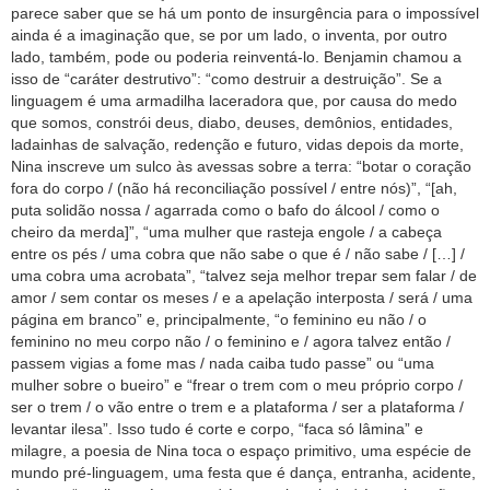
parece saber que se há um ponto de insurgência para o impossível
ainda é a imaginação que, se por um lado, o inventa, por outro
lado, também, pode ou poderia reinventá-lo. Benjamin chamou a
isso de “caráter destrutivo”: “como destruir a destruição”. Se a
linguagem é uma armadilha laceradora que, por causa do medo
que somos, constrói deus, diabo, deuses, demônios, entidades,
ladainhas de salvação, redenção e futuro, vidas depois da morte,
Nina inscreve um sulco às avessas sobre a terra: “botar o coração
fora do corpo / (não há reconciliação possível / entre nós)”, “[ah,
puta solidão nossa / agarrada como o bafo do álcool / como o
cheiro da merda]”, “uma mulher que rasteja engole / a cabeça
entre os pés / uma cobra que não sabe o que é / não sabe / […] /
uma cobra uma acrobata”, “talvez seja melhor trepar sem falar / de
amor / sem contar os meses / e a apelação interposta / será / uma
página em branco” e, principalmente, “o feminino eu não / o
feminino no meu corpo não / o feminino e / agora talvez então /
passem vigias a fome mas / nada caiba tudo passe” ou “uma
mulher sobre o bueiro” e “frear o trem com o meu próprio corpo /
ser o trem / o vão entre o trem e a plataforma / ser a plataforma /
levantar ilesa”. Isso tudo é corte e corpo, “faca só lâmina” e
milagre, a poesia de Nina toca o espaço primitivo, uma espécie de
mundo pré-linguagem, uma festa que é dança, entranha, acidente,