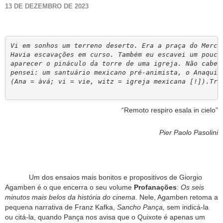
13 DE DEZEMBRO DE 2023
Vi em sonhos um terreno deserto. Era a praça do Mercad
Havia escavações em curso. Também eu escavei um pouco 
aparecer o pináculo da torre de uma igreja. Não cabend
pensei: um santuário mexicano pré-animista, o Anaquivi
(Ana = àvá; vi = vie, witz = igreja mexicana [!]).Trab
“Remoto respiro esala in cielo”
Pier Paolo Pasolini
Um dos ensaios mais bonitos e propositivos de Giorgio
Agamben é o que encerra o seu volume
Profanações
:
Os seis
minutos mais belos da história do cinema
. Nele, Agamben retoma a
pequena narrativa de Franz Kafka,
Sancho Pança,
sem indicá-la
ou citá-la, quando Pança nos avisa que o Quixote é apenas um