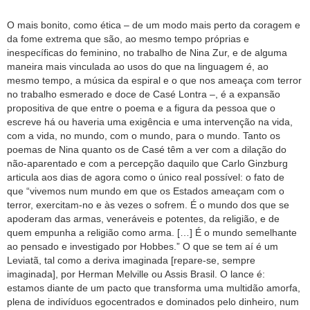
O mais bonito, como ética – de um modo mais perto da coragem e
da fome extrema que são, ao mesmo tempo próprias e
inespecíficas do feminino, no trabalho de Nina Zur, e de alguma
maneira mais vinculada ao usos do que na linguagem é, ao
mesmo tempo, a música da espiral e o que nos ameaça com terror
no trabalho esmerado e doce de Casé Lontra –, é a expansão
propositiva de que entre o poema e a figura da pessoa que o
escreve há ou haveria uma exigência e uma intervenção na vida,
com a vida, no mundo, com o mundo, para o mundo. Tanto os
poemas de Nina quanto os de Casé têm a ver com a dilação do
não-aparentado e com a percepção daquilo que Carlo Ginzburg
articula aos dias de agora como o único real possível: o fato de
que “vivemos num mundo em que os Estados ameaçam com o
terror, exercitam-no e às vezes o sofrem. É o mundo dos que se
apoderam das armas, veneráveis e potentes, da religião, e de
quem empunha a religião como arma. […] É o mundo semelhante
ao pensado e investigado por Hobbes.” O que se tem aí é um
Leviatã, tal como a deriva imaginada [repare-se, sempre
imaginada], por Herman Melville ou Assis Brasil. O lance é:
estamos diante de um pacto que transforma uma multidão amorfa,
plena de indivíduos egocentrados e dominados pelo dinheiro, num