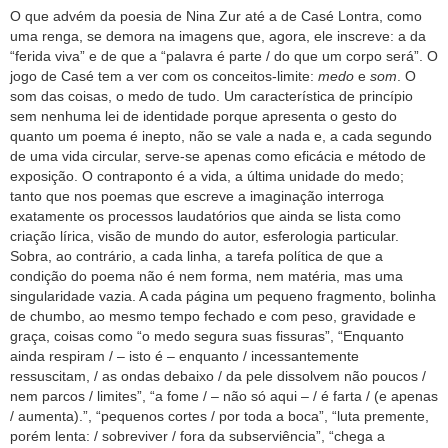
O que advém da poesia de Nina Zur até a de Casé Lontra, como
uma renga, se demora na imagens que, agora, ele inscreve: a da
“ferida viva” e de que a “palavra é parte / do que um corpo será”. O
jogo de Casé tem a ver com os conceitos-limite:
medo
e
som
. O
som das coisas, o medo de tudo. Um característica de princípio
sem nenhuma lei de identidade porque apresenta o gesto do
quanto um poema é inepto, não se vale a nada e, a cada segundo
de uma vida circular, serve-se apenas como eficácia e método de
exposição. O contraponto é a vida, a última unidade do medo;
tanto que nos poemas que escreve a imaginação interroga
exatamente os processos laudatórios que ainda se lista como
criação lírica, visão de mundo do autor, esferologia particular.
Sobra, ao contrário, a cada linha, a tarefa política de que a
condição do poema não é nem forma, nem matéria, mas uma
singularidade vazia. A cada página um pequeno fragmento, bolinha
de chumbo, ao mesmo tempo fechado e com peso, gravidade e
graça, coisas como “o medo segura suas fissuras”, “Enquanto
ainda respiram / – isto é – enquanto / incessantemente
ressuscitam, / as ondas debaixo / da pele dissolvem não poucos /
nem parcos / limites”, “a fome / – não só aqui – / é farta / (e apenas
/ aumenta).”, “pequenos cortes / por toda a boca”, “luta premente,
porém lenta: / sobreviver / fora da subserviência”, “chega a