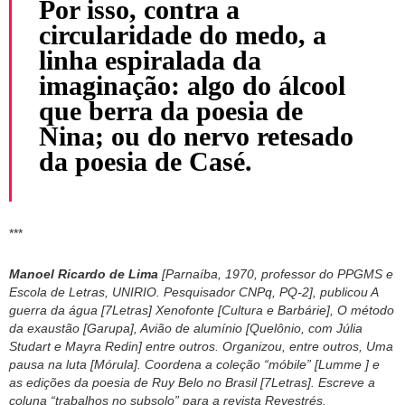
Por isso, contra a
circularidade do medo, a
linha espiralada da
imaginação: algo do álcool
que berra da poesia de
Nina; ou do nervo retesado
da poesia de Casé.
***
Manoel Ricardo de Lima
[Parnaíba, 1970, professor do PPGMS e
Escola de Letras, UNIRIO. Pesquisador CNPq, PQ-2], publicou A
guerra da água [7Letras] Xenofonte [Cultura e Barbárie], O método
da exaustão [Garupa], Avião de alumínio [Quelônio, com Júlia
Studart e Mayra Redin] entre outros. Organizou, entre outros, Uma
pausa na luta [Mórula]. Coordena a coleção “móbile” [Lumme ] e
as edições da poesia de Ruy Belo no Brasil [7Letras].
Escreve a
coluna “trabalhos no subsolo” para a revista Revestrés.