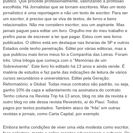
público. Que procede profissionalmente, valorizando a profissão
escolhida. Há Jornalistas que se tornam escritores. Mas um texto
jornalístico é uma reportagem e não um texto de escritor. Para ser
um escritor, é preciso que se viva de textos, de livros e bens
relacionados. Não me considero escritor; sou um aspirante. Mas
jamais paguei para editar um livro. Orgulho-me do meu trabalho e
prefiro parar de escrever a ter que pagar. Estou com seis livros
publicados. O último está em destaque nas livrarias de SP e outros
Estados onde tenho penetração. Editei por várias editoras, mas a
que publicou mais livros meus foi a Companhia das Letras. Foram
três. Uma trilogia que começa com o “Memórias de um
Sobrevivente”. Este livro foi editado há 13 anos e ainda vende. É
matéria de estudos e faz parte das indicações de leitura de vários
cursos secundários e universitários. Editei pela Geração;
Reformatório; e Global. Todas meus contratos são padrão, ou seja,
ganho 10% da capa e adiantamento na assinatura do contrato.
Tenho coluna na Revista Trip há 13 anos, blog no site da revista e
outro blog no site dessa revista Revestrés, aí do Piauí. Todos
pagos por textos postados. Também ataco de “frila” em outras
revistas e jornais, como Carta Capital, por exemplo.
Embora tenha condições de viver uma vida modesta como escritor,