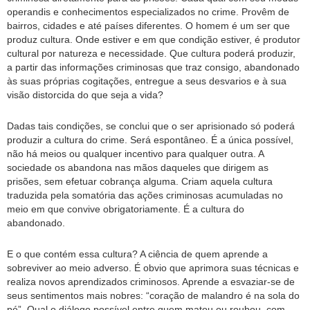
operandis e conhecimentos especializados no crime. Provêm de
bairros, cidades e até países diferentes. O homem é um ser que
produz cultura. Onde estiver e em que condição estiver, é produtor
cultural por natureza e necessidade. Que cultura poderá produzir,
a partir das informações criminosas que traz consigo, abandonado
às suas próprias cogitações, entregue a seus desvarios e à sua
visão distorcida do que seja a vida?
Dadas tais condições, se conclui que o ser aprisionado só poderá
produzir a cultura do crime. Será espontâneo. É a única possível,
não há meios ou qualquer incentivo para qualquer outra. A
sociedade os abandona nas mãos daqueles que dirigem as
prisões, sem efetuar cobrança alguma. Criam aquela cultura
traduzida pela somatória das ações criminosas acumuladas no
meio em que convive obrigatoriamente. É a cultura do
abandonado.
E o que contém essa cultura? A ciência de quem aprende a
sobreviver ao meio adverso. É obvio que aprimora suas técnicas e
realiza novos aprendizados criminosos. Aprende a esvaziar-se de
seus sentimentos mais nobres: “coração de malandro é na sola do
pé”. Qual o diálogo possível entre quem matou ou roubou, com