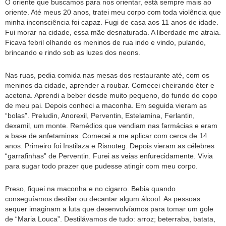
O oriente que buscamos para nos orientar, está sempre mais ao
oriente. Até meus 20 anos, tratei meu corpo com toda violência que
minha inconsciência foi capaz. Fugi de casa aos 11 anos de idade.
Fui morar na cidade, essa mãe desnaturada. A liberdade me atraia.
Ficava febril olhando os meninos de rua indo e vindo, pulando,
brincando e rindo sob as luzes dos neons.
Nas ruas, pedia comida nas mesas dos restaurante até, com os
meninos da cidade, aprender a roubar. Comecei cheirando éter e
acetona. Aprendi a beber desde muito pequeno, do fundo do copo
de meu pai. Depois conheci a maconha. Em seguida vieram as
“bolas”. Preludin, Anorexil, Perventin, Estelamina, Ferlantin,
dexamil, um monte. Remédios que vendiam nas farmácias e eram
a base de anfetaminas. Comecei a me aplicar com cerca de 14
anos. Primeiro foi Instilaza e Risnoteg. Depois vieram as célebres
“garrafinhas” de Perventin. Furei as veias enfurecidamente. Vivia
para sugar todo prazer que pudesse atingir com meu corpo.
Preso, fiquei na maconha e no cigarro. Bebia quando
conseguíamos destilar ou decantar algum álcool. As pessoas
sequer imaginam a luta que desenvolvíamos para tomar um gole
de “Maria Louca”. Destilávamos de tudo: arroz; beterraba, batata,