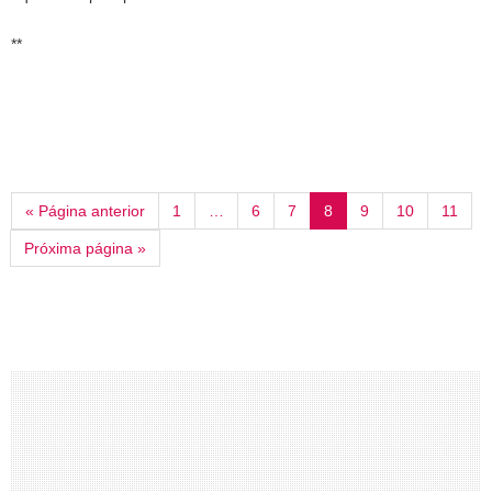
**
« Página anterior
1
…
6
7
8
9
10
11
Próxima página »