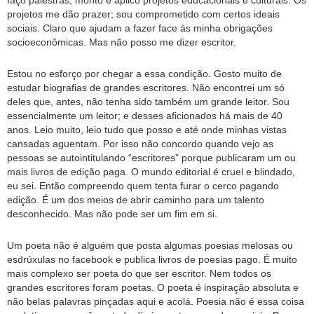
faço palestras, monto e aplico projetos educacionais e culturais. Os
projetos me dão prazer; sou comprometido com certos ideais
sociais. Claro que ajudam a fazer face às minha obrigações
socioeconômicas. Mas não posso me dizer escritor.
Estou no esforço por chegar a essa condição. Gosto muito de
estudar biografias de grandes escritores. Não encontrei um só
deles que, antes, não tenha sido também um grande leitor. Sou
essencialmente um leitor; e desses aficionados há mais de 40
anos. Leio muito, leio tudo que posso e até onde minhas vistas
cansadas aguentam. Por isso não concordo quando vejo as
pessoas se autointitulando “escritores” porque publicaram um ou
mais livros de edição paga. O mundo editorial é cruel e blindado,
eu sei. Então compreendo quem tenta furar o cerco pagando
edição. É um dos meios de abrir caminho para um talento
desconhecido. Mas não pode ser um fim em si.
Um poeta não é alguém que posta algumas poesias melosas ou
esdrúxulas no facebook e publica livros de poesias pago. É muito
mais complexo ser poeta do que ser escritor. Nem todos os
grandes escritores foram poetas. O poeta é inspiração absoluta e
não belas palavras pinçadas aqui e acolá. Poesia não é essa coisa