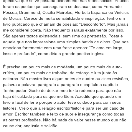
apelativa que se vê postada diariamente nas redes sociais. Poucos
foram os poetas que conseguiram se destacar, como Fernando
Pessoa, Drummond, Cecília Meireles, Florbela Espanca ou Vinícius
de Morais. Carece de muita sensibilidade e inspiração. Tenho um
livro publicado que chamam de poesias: “Desconforto”. Mas jamais
me considerei poeta. Não frequento saraus exatamente por isso.
São apenas textos existenciais, sem rima ou pretensão. Poeta é
aquele que nos impressiona uma simples batida de olhos. Que nos
emociona fortemente com uma frase apenas: “Te amo em largo,
lasso e profundo”, como diria a grande poetisa inglesa.
É preciso um pouco mais de modéstia, um pouco mais de auto-
crítica, um pouco mais de trabalho, de esforço e luta junto às
editoras. Não mostro livro algum antes de quatro ou cinco revisões,
palavra a palavra, parágrafo a parágrafo e capítulo a capítulo.
Tenho pudor. Gosto de deixar meu texto redondo para que não
haja dificuldade para os que me lêem. Acredito que quando um
livro é fácil de ler é porque o autor teve cuidado para com seus
leitores. Creio que a relação escritor/leitor é para ser um caso de
amor. Escritor também é feito de suor e insegurança como todas
as outras profissões. Não há nada de valor nesse mundo que não
cause dor, angústia e solidão.