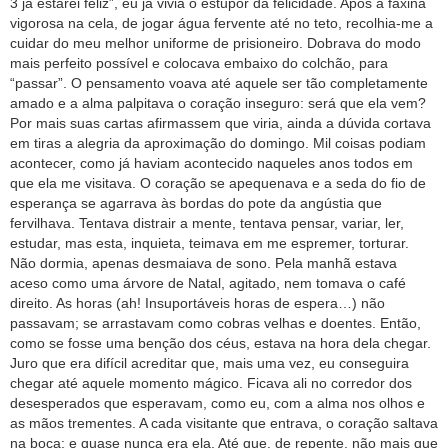
3 já estarei feliz”, eu já vivia o estupor da felicidade. Após a faxina
vigorosa na cela, de jogar água fervente até no teto, recolhia-me a
cuidar do meu melhor uniforme de prisioneiro. Dobrava do modo
mais perfeito possível e colocava embaixo do colchão, para
“passar”. O pensamento voava até aquele ser tão completamente
amado e a alma palpitava o coração inseguro: será que ela vem?
Por mais suas cartas afirmassem que viria, ainda a dúvida cortava
em tiras a alegria da aproximação do domingo. Mil coisas podiam
acontecer, como já haviam acontecido naqueles anos todos em
que ela me visitava. O coração se apequenava e a seda do fio de
esperança se agarrava às bordas do pote da angústia que
fervilhava. Tentava distrair a mente, tentava pensar, variar, ler,
estudar, mas esta, inquieta, teimava em me espremer, torturar.
Não dormia, apenas desmaiava de sono. Pela manhã estava
aceso como uma árvore de Natal, agitado, nem tomava o café
direito. As horas (ah! Insuportáveis horas de espera…) não
passavam; se arrastavam como cobras velhas e doentes. Então,
como se fosse uma benção dos céus, estava na hora dela chegar.
Juro que era difícil acreditar que, mais uma vez, eu conseguira
chegar até aquele momento mágico. Ficava ali no corredor dos
desesperados que esperavam, como eu, com a alma nos olhos e
as mãos trementes. A cada visitante que entrava, o coração saltava
na boca: e quase nunca era ela. Até que, de repente, não mais que