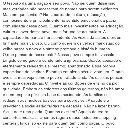
O tesouro da uma nação é seu povo. Não sei quem disse isso,
mas verdades não necessitam de nomes para serem evidentes.
Mas em que sentido? Na capacidade, cultura, educação,
conhecimento e principalmente no sentido emocional da pátria,
comunidade desse povo. Quanto mais investimentos na educação,
cultura e lazer desse povo, mais fortuna se acumulara. A
capacidade humana é transcendente. As vezes dá saltos e eis um
brilhante mais valioso. Ou como querem os velhos marxistas: do
velho nasce o novo e a síntese promove a história humana.
O que pensar de nosso país? Nosso povo sempre foi vassalo,
tangido como gado e condenado à ignorância. Usado, abusado e
eternamente relegado a si mesmo, abandonado à sua própria
capacidade de se virar. Estamos em pleno século vinte um. O país
evoluiu, mas veja como o povo é tratado ainda. As escolas poucas
e sempre depredadas. O nível e as condições de ensino da pior
qualidade. Embora os esforços dos últimos governos, não há amor
e nem respeito pôr esta base da sociedade. As famílias se
reduzem aos núcleos básicos para sobreviver. A saúde e a
previdência social estão falidas há décadas. Não há lazer barato.
A cultura é uma piada. Quantas existem? Aquela do teatro,
consertos musicais, cinemas (agora quase todos em shopping
centers), livros, só existe para quem tem como pagar. O povo,