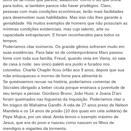
para todos, ai também parece não haver privilégios. Claro,
pessoas com mais condições econômicas, terão mais facilidades
para desenvolver suas habilidades. Mas isso não lhes garante a
genialidade. Há muitos exemplos de homens que não possuíam as
mínimas condições existenciais, mas cujo talento, arte ou
capacidade extrapolaram. E foram reconhecidos para todos os
tempos.
Poderíamos citar inúmeros. Os grande gênios sofreram muito em
suas existências. Para falar só de contemporâneos Marx passou
fome com toda sua família; Freud, quando vivia em Viena, só saia
de casa à noite: seu único paletó era puído e furados nos
cotovelos. Charlie Chaplin ficou órfão aos 9 anos, depois que sua
mãe enlouqueceu e morreu de fome para alimentá-lo.
Se quiséssemos recuar na história, poderíamos comentar de
Sócrates obrigado a beber cicuta porque ensinava a juventude de
seu tempo a pensar. Giordano Bruno; João Huss; e Joana D’arc
foram queimados nas fogueiras da Inquisição. Poderíamos citar o
fim trágico do Mahatma Gandhi. A vida de 27 anos preso de Nelson
Mandela e os 14 anos de prisão (10 dos quais em cela solitária) de
Pepe Mujica, por um ideal. Ainda temos o exemplo máximo de
Jesus, que era do povo e nasceu como nascem os filhos de
mendigos e viajantes da tormenta.