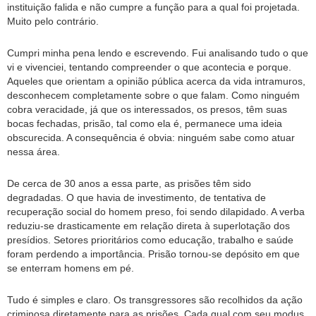
instituição falida e não cumpre a função para a qual foi projetada.
Muito pelo contrário.
Cumpri minha pena lendo e escrevendo. Fui analisando tudo o que
vi e vivenciei, tentando compreender o que acontecia e porque.
Aqueles que orientam a opinião pública acerca da vida intramuros,
desconhecem completamente sobre o que falam. Como ninguém
cobra veracidade, já que os interessados, os presos, têm suas
bocas fechadas, prisão, tal como ela é, permanece uma ideia
obscurecida. A consequência é obvia: ninguém sabe como atuar
nessa área.
De cerca de 30 anos a essa parte, as prisões têm sido
degradadas. O que havia de investimento, de tentativa de
recuperação social do homem preso, foi sendo dilapidado. A verba
reduziu-se drasticamente em relação direta à superlotação dos
presídios. Setores prioritários como educação, trabalho e saúde
foram perdendo a importância. Prisão tornou-se depósito em que
se enterram homens em pé.
Tudo é simples e claro. Os transgressores são recolhidos da ação
criminosa diretamente para as prisões. Cada qual com seu modus