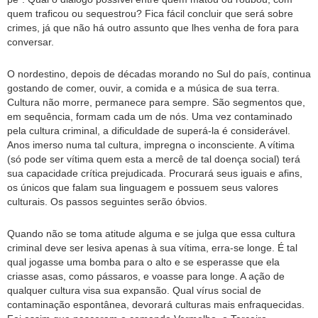
quem traficou ou sequestrou? Fica fácil concluir que será sobre
crimes, já que não há outro assunto que lhes venha de fora para
conversar.
O nordestino, depois de décadas morando no Sul do país, continua
gostando de comer, ouvir, a comida e a música de sua terra.
Cultura não morre, permanece para sempre. São segmentos que,
em sequência, formam cada um de nós. Uma vez contaminado
pela cultura criminal, a dificuldade de superá-la é considerável.
Anos imerso numa tal cultura, impregna o inconsciente. A vítima
(só pode ser vítima quem esta a mercê de tal doença social) terá
sua capacidade crítica prejudicada. Procurará seus iguais e afins,
os únicos que falam sua linguagem e possuem seus valores
culturais. Os passos seguintes serão óbvios.
Quando não se toma atitude alguma e se julga que essa cultura
criminal deve ser lesiva apenas à sua vítima, erra-se longe. É tal
qual jogasse uma bomba para o alto e se esperasse que ela
criasse asas, como pássaros, e voasse para longe. A ação de
qualquer cultura visa sua expansão. Qual vírus social de
contaminação espontânea, devorará culturas mais enfraquecidas.