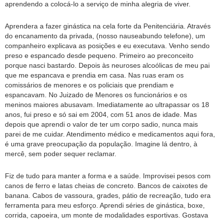
aprendendo a colocá-lo a serviço de minha alegria de viver.
Aprendera a fazer ginástica na cela forte da Penitenciária. Através
do encanamento da privada, (nosso nauseabundo telefone), um
companheiro explicava as posições e eu executava. Venho sendo
preso e espancado desde pequeno. Primeiro ao preconceito
porque nasci bastardo. Depois às neuroses alcoólicas de meu pai
que me espancava e prendia em casa. Nas ruas eram os
comissários de menores e os policiais que prendiam e
espancavam. No Juizado de Menores os funcionários e os
meninos maiores abusavam. Imediatamente ao ultrapassar os 18
anos, fui preso e só sai em 2004, com 51 anos de idade. Mas
depois que aprendi o valor de ter um corpo sadio, nunca mais
parei de me cuidar. Atendimento médico e medicamentos aqui fora,
é uma grave preocupação da população. Imagine lá dentro, à
mercê, sem poder sequer reclamar.
Fiz de tudo para manter a forma e a saúde. Improvisei pesos com
canos de ferro e latas cheias de concreto. Bancos de caixotes de
banana. Cabos de vassoura, grades, pátio de recreação, tudo era
ferramenta para meu esforço. Aprendi séries de ginástica, boxe,
corrida, capoeira, um monte de modalidades esportivas. Gostava