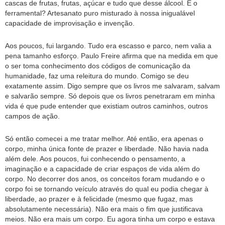
cascas de frutas, frutas, açúcar e tudo que desse álcool. E o
ferramental? Artesanato puro misturado à nossa inigualável
capacidade de improvisação e invenção.
Aos poucos, fui largando. Tudo era escasso e parco, nem valia a
pena tamanho esforço. Paulo Freire afirma que na medida em que
o ser toma conhecimento dos códigos de comunicação da
humanidade, faz uma releitura do mundo. Comigo se deu
exatamente assim. Digo sempre que os livros me salvaram, salvam
e salvarão sempre. Só depois que os livros penetraram em minha
vida é que pude entender que existiam outros caminhos, outros
campos de ação.
Só então comecei a me tratar melhor. Até então, era apenas o
corpo, minha única fonte de prazer e liberdade. Não havia nada
além dele. Aos poucos, fui conhecendo o pensamento, a
imaginação e a capacidade de criar espaços de vida além do
corpo. No decorrer dos anos, os conceitos foram mudando e o
corpo foi se tornando veículo através do qual eu podia chegar à
liberdade, ao prazer e à felicidade (mesmo que fugaz, mas
absolutamente necessária). Não era mais o fim que justificava
meios. Não era mais um corpo. Eu agora tinha um corpo e estava