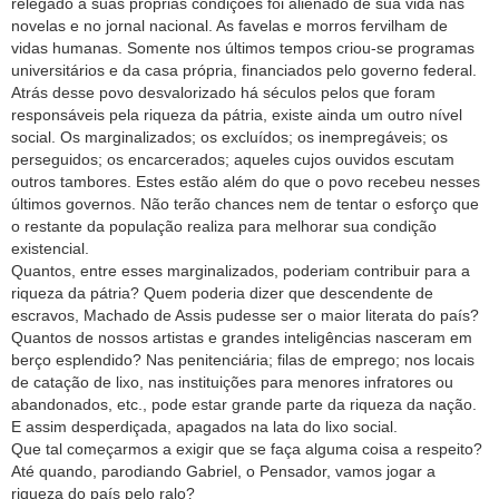
relegado à suas próprias condições foi alienado de sua vida nas
novelas e no jornal nacional. As favelas e morros fervilham de
vidas humanas. Somente nos últimos tempos criou-se programas
universitários e da casa própria, financiados pelo governo federal.
Atrás desse povo desvalorizado há séculos pelos que foram
responsáveis pela riqueza da pátria, existe ainda um outro nível
social. Os marginalizados; os excluídos; os inempregáveis; os
perseguidos; os encarcerados; aqueles cujos ouvidos escutam
outros tambores. Estes estão além do que o povo recebeu nesses
últimos governos. Não terão chances nem de tentar o esforço que
o restante da população realiza para melhorar sua condição
existencial.
Quantos, entre esses marginalizados, poderiam contribuir para a
riqueza da pátria? Quem poderia dizer que descendente de
escravos, Machado de Assis pudesse ser o maior literata do país?
Quantos de nossos artistas e grandes inteligências nasceram em
berço esplendido? Nas penitenciária; filas de emprego; nos locais
de catação de lixo, nas instituições para menores infratores ou
abandonados, etc., pode estar grande parte da riqueza da nação.
E assim desperdiçada, apagados na lata do lixo social.
Que tal começarmos a exigir que se faça alguma coisa a respeito?
Até quando, parodiando Gabriel, o Pensador, vamos jogar a
riqueza do país pelo ralo?