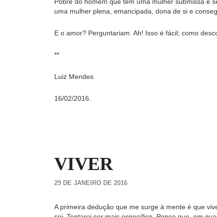
Pobre do homem que tem uma mulher submissa e se
uma mulher plena, emancipada, dona de si e conseg
E o amor? Perguntariam. Ah! Isso é fácil; como des
**
Luiz Mendes
16/02/2016.
VIVER
29 DE JANEIRO DE 2016
A primeira dedução que me surge à mente é que vive
sei. Tentarei ser mais específico. Penso que, em qua