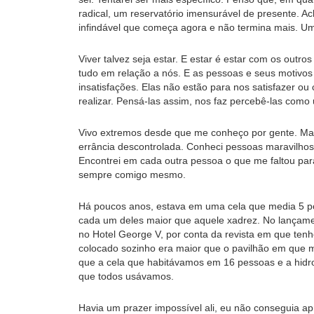
radical, um reservatório imensurável de presente. A
infindável que começa agora e não termina mais. Um
Viver talvez seja estar. E estar é estar com os outr
tudo em relação a nós. E as pessoas e seus motivos s
insatisfações. Elas não estão para nos satisfazer o
realizar. Pensá-las assim, nos faz percebê-las como 
Vivo extremos desde que me conheço por gente. Matei
errância descontrolada. Conheci pessoas maravilhos
Encontrei em cada outra pessoa o que me faltou par
sempre comigo mesmo.
Há poucos anos, estava em uma cela que media 5 p
cada um deles maior que aquele xadrez. No lançamen
no Hotel George V, por conta da revista em que ten
colocado sozinho era maior que o pavilhão em que
que a cela que habitávamos em 16 pessoas e a hidr
que todos usávamos.
Havia um prazer impossível ali, eu não conseguia ap