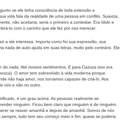
unto se ele tinha consciência de toda extensão e
ua vida fala da realidade de uma pessoa em conflito. Suaviza,
nte, não aceitaria; seria o primeiro a contestar. Era ídolo e
brá-lo com o carinho que ele fez por nos merecer.
 a ele interessa. Importa como foi sua expressão, sua
 nada de auto-ajuda em suas letras, muito pelo contrário. Ele
r do nada. Até nossos sentimentos. E para Cazuza isso era
 pouca). O amor tem sobrevivido à vida moderna porque
de não haja amor, nos tornamos capazes de criá-lo. Aos
e nós e não no outro.
nificado, é um grau acima. As pessoas realmente se
prender ninguém. Ficou bem claro que ninguém é de ninguém.
querer se reaver amanhã e depois de amanhã. Somos de nós
 sempre, tudo tem seu começo meio e fim; quase se poderia