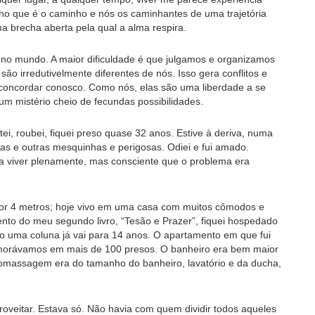
cho que é o caminho e nós os caminhantes de uma trajetória
a brecha aberta pela qual a alma respira.
os no mundo. A maior dificuldade é que julgamos e organizamos
ão irredutivelmente diferentes de nós. Isso gera conflitos e
u concordar conosco. Como nós, elas são uma liberdade a se
um mistério cheio de fecundas possibilidades.
, roubei, fiquei preso quase 32 anos. Estive à deriva, numa
as e outras mesquinhas e perigosas. Odiei e fui amado.
a viver plenamente, mas consciente que o problema era
or 4 metros; hoje vivo em uma casa com muitos cômodos e
to do meu segundo livro, “Tesão e Prazer”, fiquei hospedado
ho uma coluna já vai para 14 anos. O apartamento em que fui
 morávamos em mais de 100 presos. O banheiro era bem maior
omassagem era do tamanho do banheiro, lavatório e da ducha,
roveitar. Estava só. Não havia com quem dividir todos aqueles