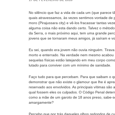
No silêncio que faz a vida de cada um (que parece 
quais atravessamos, às vezes sentimos vontade de p
moro (Pirajussara city) e vê-los fracassar tantas veze
alguma coisa não esta dando certo. Talvez o método 
da Serra, o mais próximo aqui, tem uma grande perc
jovens que se tornaram meus amigos, já saíram e vo
Eu sei, quando era jovem não ouvia ninguém. Tirava
morto e enterrado. Na verdade nem mesmo acabou ai
sequelas físicas estão latejando em meu corpo como 
lutado para conviver com um mínimo de sanidade.
Faço tudo para que percebam. Para que saibam o qu
demonstrar que não existe o glamour que lhe é apre
reservado aos envolvidos. As principais vítimas são
qual fossem eles os culpados. O Código Penal dete
como a mãe de um garoto de 18 anos preso, sabe-se 
amargamente?
Percebo que por trás daqueles olhos redondos de c