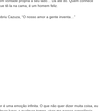
m vontade própria a seu lado… Dá até dó. Quem conhece
ue tê-la na cama, é um homem feliz.
cobriu Cazuza, “O nosso amor a gente inventa…”
r é uma emoção infinita. O que não quer dizer muita coisa, eu
lquer lugar, a qualquer tempo, viver me parece experiência