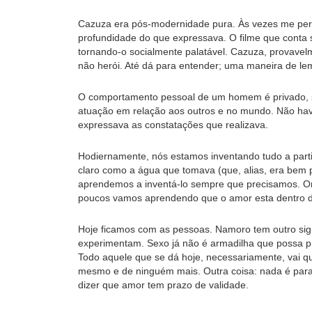
Cazuza era pós-modernidade pura. Às vezes me perg
profundidade do que expressava. O filme que conta s
tornando-o socialmente palatável. Cazuza, provavelme
não herói. Até dá para entender; uma maneira de lem
O comportamento pessoal de um homem é privado, só
atuação em relação aos outros e no mundo. Não havia
expressava as constatações que realizava.
Hodiernamente, nós estamos inventando tudo a parti
claro como a água que tomava (que, alias, era bem
aprendemos a inventá-lo sempre que precisamos. On
poucos vamos aprendendo que o amor esta dentro d
Hoje ficamos com as pessoas. Namoro tem outro sig
experimentam. Sexo já não é armadilha que possa 
Todo aquele que se dá hoje, necessariamente, vai 
mesmo e de ninguém mais. Outra coisa: nada é para
dizer que amor tem prazo de validade.