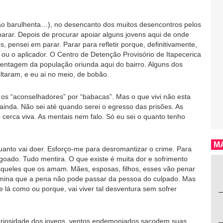
tão barulhenta…), no desencanto dos muitos desencontros pelos
arar. Depois de procurar apoiar alguns jovens aqui de onde
s, pensei em parar. Parar para refletir porque, definitivamente,
ou o aplicador. O Centro de Detenção Provisório de Itapecerica
entagem da população oriunda aqui do bairro. Alguns dos
ltaram, e eu ai no meio, de bobão.
 os “aconselhadores” por “babacas”. Mas o que vivi não esta
nda. Não sei até quando serei o egresso das prisões. As
cerca viva. As mentais nem falo. Só eu sei o quanto tenho
MA
anto vai doer. Esforço-me para desromantizar o crime. Para
goado. Tudo mentira. O que existe é muita dor e sofrimento
 aqueles que os amam. Mães, esposas, filhos, esses vão penar
rmina que a pena não pode passar da pessoa do culpado. Mas
lá como ou porque, vai viver tal desventura sem sofrer
uriosidade dos jovens, ventos endemoniados sacodem suas