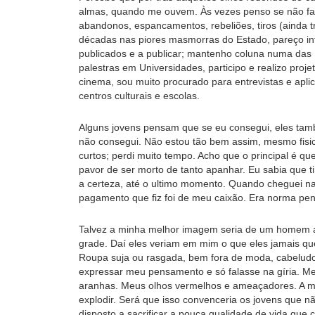
almas, quando me ouvem. Às vezes penso se não faço
abandonos, espancamentos, rebeliões, tiros (ainda t
décadas nas piores masmorras do Estado, pareço intei
publicados e a publicar; mantenho coluna numa das 
palestras em Universidades, participo e realizo projet
cinema, sou muito procurado para entrevistas e aplico
centros culturais e escolas.
Alguns jovens pensam que se eu consegui, eles tam
não consegui. Não estou tão bem assim, mesmo fis
curtos; perdi muito tempo. Acho que o principal é q
pavor de ser morto de tanto apanhar. Eu sabia que t
a certeza, até o ultimo momento. Quando cheguei na 
pagamento que fiz foi de meu caixão. Era norma peni
Talvez a minha melhor imagem seria de um homem a
grade. Daí eles veriam em mim o que eles jamais que
Roupa suja ou rasgada, bem fora de moda, cabeludo 
expressar meu pensamento e só falasse na gíria. Meu
aranhas. Meus olhos vermelhos e ameaçadores. A min
explodir. Será que isso convenceria os jovens que n
disposto a sacrificar a pouca qualidade de vida que 