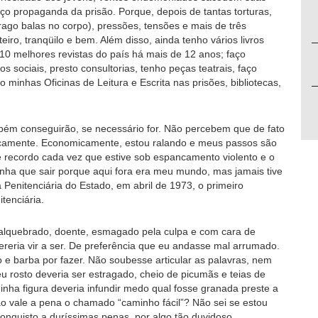
 propaganda da prisão. Porque, depois de tantas torturas,
rago balas no corpo), pressões, tensões e mais de três
ro, tranqüilo e bem. Além disso, ainda tenho vários livros
10 melhores revistas do país há mais de 12 anos; faço
os sociais, presto consultorias, tenho peças teatrais, faço
 minhas Oficinas de Leitura e Escrita nas prisões, bibliotecas,
bém conseguirão, se necessário for. Não percebem que de fato
icamente. Economicamente, estou ralando e meus passos são
ue recordo cada vez que estive sob espancamento violento e o
inha que sair porque aqui fora era meu mundo, mas jamais tive
Penitenciária do Estado, em abril de 1973, o primeiro
tenciária.
lquebrado, doente, esmagado pela culpa e com cara de
reria vir a ser. De preferência que eu andasse mal arrumado.
e barba por fazer. Não soubesse articular as palavras, nem
 rosto deveria ser estragado, cheio de picumãs e teias de
ha figura deveria infundir medo qual fosse granada preste a
ão vale a pena o chamado “caminho fácil”? Não sei se estou
conquisto a duríssimas penas, por algo tão duvidoso.