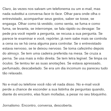
Claro, às vezes nos salvam um telefonema ou um e-mail, mas
nada substitui a conversa
face to face
. Olhar para onde olha o
entrevistado, acompanhar seus gestos, saber se tosse, se
engasga. Olhar como tá vestido, como senta, se fuma e como
fuma, se levanta, se interrompe, se fala rápido ou devagar. Se
pede pra você repetir a pergunta, se recusa a sua pergunta. Se
parece te examinar e você, repórter, já nem sabe mais se controla
a cena ou se há cena alguma para controlar. Se o entrevistado
estava nervoso, se te deixou nervoso. Se toma cafezinho depois
do almoço. Se tem uma cadeira preferida na mesa. Se cruza a
perna. Se usa mais a mão direita. Se tem letra legível. Se limpa os
óculos. Se tentou ler as suas anotações. Se estava apressado,
perfumado, descabelado. Se era um dia incomum ou pareceu tudo
tão relaxado.
No e-mail ou telefone você não vê nada disso. No e-mail você
perde a chance de esconder a sua listinha de perguntas quando,
diante do encontro, elas ficam mofadas, a pesar no seu bloquinho.
Jornalismo. Encontro, conversa, descoberta.