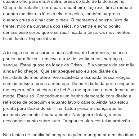
quando olho para ela. A outra, presa do lado de lá do espelho.
Chego do trabalho, corro para o banheiro, faço xixi, tiro a roupa e
quando me distraio lá está ela, em pelos, também surpresa
quando cruza o olhar com o meu. O momento é solene. Viro de
frente, miro na curvatura dos seios, no ventre e acho bonito
demais esse corpo que é só raiz fincada à terra. Os movimentos
ficam lentos. Especulativos.
A biologia do meu corpo é uma sinfonia de hormônios, por isso
pouco harmônica – um leva e traz de sentimentos, sargaços,
sangue. Estou quase na idade de Cristo… E a vontade de ser mãe
ainda não chegou. Que ser apequenado eu sou diante da
fertilidade de meu útero. Vivo satisfeita e ocupada nessa relação
comigo mesma, presa a meu ego. Do outro lado da porta ninguém
me espera, não há choro de bebê a me apressar e nem fome a ser
morta. Estou só. Concedo-me um banho demorado com direito a
reflexões de botequim enquanto lavo o cabelo. Ainda não estou
pronta para deixar de ser filha. Estou presa à criança que fui,
irremediavelmente. Imaturamente. Não quero disfarçar meu
desconhecimento sobre tudo. Tampouco oferecer falsa proteção.
Nas festas de família há sempre alguém a perguntar a minha idade