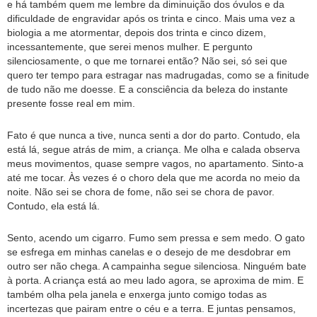
e há também quem me lembre da diminuição dos óvulos e da
dificuldade de engravidar após os trinta e cinco. Mais uma vez a
biologia a me atormentar, depois dos trinta e cinco dizem,
incessantemente, que serei menos mulher. E pergunto
silenciosamente, o que me tornarei então? Não sei, só sei que
quero ter tempo para estragar nas madrugadas, como se a finitude
de tudo não me doesse. E a consciência da beleza do instante
presente fosse real em mim.
Fato é que nunca a tive, nunca senti a dor do parto. Contudo, ela
está lá, segue atrás de mim, a criança. Me olha e calada observa
meus movimentos, quase sempre vagos, no apartamento. Sinto-a
até me tocar. Às vezes é o choro dela que me acorda no meio da
noite. Não sei se chora de fome, não sei se chora de pavor.
Contudo, ela está lá.
Sento, acendo um cigarro. Fumo sem pressa e sem medo. O gato
se esfrega em minhas canelas e o desejo de me desdobrar em
outro ser não chega. A campainha segue silenciosa. Ninguém bate
à porta. A criança está ao meu lado agora, se aproxima de mim. E
também olha pela janela e enxerga junto comigo todas as
incertezas que pairam entre o céu e a terra. E juntas pensamos,