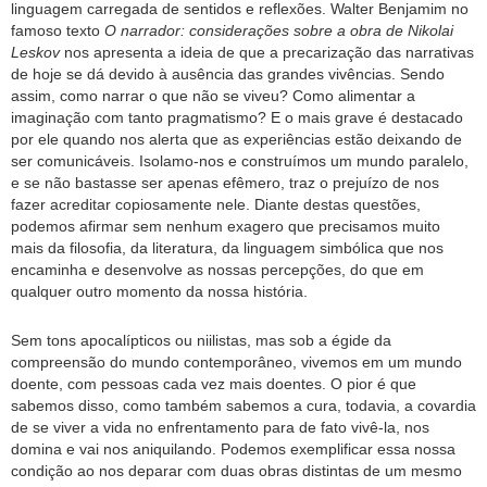
linguagem carregada de sentidos e reflexões. Walter Benjamim no
famoso texto
O narrador: considerações sobre a obra de Nikolai
Leskov
nos apresenta a ideia de que a precarização das narrativas
de hoje se dá devido à ausência das grandes vivências. Sendo
assim, como narrar o que não se viveu? Como alimentar a
imaginação com tanto pragmatismo? E o mais grave é destacado
por ele quando nos alerta que as experiências estão deixando de
ser comunicáveis. Isolamo-nos e construímos um mundo paralelo,
e se não bastasse ser apenas efêmero, traz o prejuízo de nos
fazer acreditar copiosamente nele. Diante destas questões,
podemos afirmar sem nenhum exagero que precisamos muito
mais da filosofia, da literatura, da linguagem simbólica que nos
encaminha e desenvolve as nossas percepções, do que em
qualquer outro momento da nossa história.
Sem tons apocalípticos ou niilistas, mas sob a égide da
compreensão do mundo contemporâneo, vivemos em um mundo
doente, com pessoas cada vez mais doentes. O pior é que
sabemos disso, como também sabemos a cura, todavia, a covardia
de se viver a vida no enfrentamento para de fato vivê-la, nos
domina e vai nos aniquilando. Podemos exemplificar essa nossa
condição ao nos deparar com duas obras distintas de um mesmo