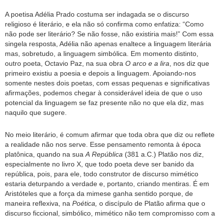
A poetisa Adélia Prado costuma ser indagada se o discurso
religioso é literário, e ela não só confirma como enfatiza: “Como
não pode ser literário? Se não fosse, não existiria mais!” Com essa
singela resposta, Adélia não apenas enaltece a linguagem literária
mas, sobretudo, a linguagem simbólica. Em momento distinto,
outro poeta, Octavio Paz, na sua obra
O arco e a lira
, nos diz que
primeiro existiu a poesia e depois a linguagem. Apoiando-nos
somente nestes dois poetas, com essas pequenas e significativas
afirmações, podemos chegar à considerável ideia de que o uso
potencial da linguagem se faz presente não no que ela diz, mas
naquilo que sugere.
No meio literário, é comum afirmar que toda obra que diz ou reflete
a realidade não nos serve. Esse pensamento remonta à época
platônica, quando na sua
A
República
(381 a.C.) Platão nos diz,
especialmente no livro X, que todo poeta deve ser banido da
república, pois, para ele, todo construtor de discurso mimético
estaria deturpando a verdade e, portanto, criando mentiras. É em
Aristóteles que a força da mimese ganha sentido porque, de
maneira reflexiva, na
Poética,
o discípulo de Platão afirma que o
discurso ficcional, simbólico, mimético não tem compromisso com a