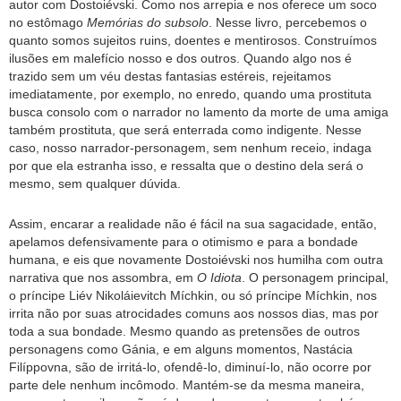
autor com Dostoiévski. Como nos arrepia e nos oferece um soco
no estômago
Memórias do subsolo
. Nesse livro, percebemos o
quanto somos sujeitos ruins, doentes e mentirosos. Construímos
ilusões em malefício nosso e dos outros. Quando algo nos é
trazido sem um véu destas fantasias estéreis, rejeitamos
imediatamente, por exemplo, no enredo, quando uma prostituta
busca consolo com o narrador no lamento da morte de uma amiga
também prostituta, que será enterrada como indigente. Nesse
caso, nosso narrador-personagem, sem nenhum receio, indaga
por que ela estranha isso, e ressalta que o destino dela será o
mesmo, sem qualquer dúvida.
Assim, encarar a realidade não é fácil na sua sagacidade, então,
apelamos defensivamente para o otimismo e para a bondade
humana, e eis que novamente Dostoiévski nos humilha com outra
narrativa que nos assombra, em
O Idiota
. O personagem principal,
o príncipe Liév Nikoláievitch Míchkin, ou só príncipe Míchkin, nos
irrita não por suas atrocidades comuns aos nossos dias, mas por
toda a sua bondade. Mesmo quando as pretensões de outros
personagens como Gánia, e em alguns momentos, Nastácia
Filíppovna, são de irritá-lo, ofendê-lo, diminuí-lo, não ocorre por
parte dele nenhum incômodo. Mantém-se da mesma maneira,