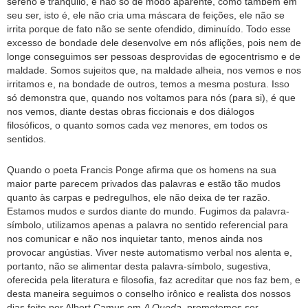
sereno e tranquilo, e não só de modo aparente, como também em
seu ser, isto é, ele não cria uma máscara de feições, ele não se
irrita porque de fato não se sente ofendido, diminuído. Todo esse
excesso de bondade dele desenvolve em nós aflições, pois nem de
longe conseguimos ser pessoas desprovidas de egocentrismo e de
maldade. Somos sujeitos que, na maldade alheia, nos vemos e nos
irritamos e, na bondade de outros, temos a mesma postura. Isso
só demonstra que, quando nos voltamos para nós (para si), é que
nos vemos, diante destas obras ficcionais e dos diálogos
filosóficos, o quanto somos cada vez menores, em todos os
sentidos.
Quando o poeta Francis Ponge afirma que os homens na sua
maior parte parecem privados das palavras e estão tão mudos
quanto às carpas e pedregulhos, ele não deixa de ter razão.
Estamos mudos e surdos diante do mundo. Fugimos da palavra-
símbolo, utilizamos apenas a palavra no sentido referencial para
nos comunicar e não nos inquietar tanto, menos ainda nos
provocar angústias. Viver neste automatismo verbal nos alenta e,
portanto, não se alimentar desta palavra-símbolo, sugestiva,
oferecida pela literatura e filosofia, faz acreditar que nos faz bem, e
desta maneira seguimos o conselho irônico e realista dos nossos
dias feito por Albert Camus em
A Queda
, prometemos ser