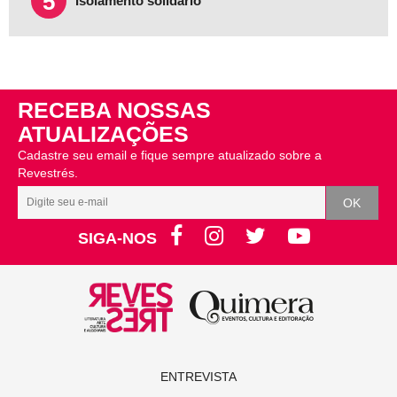
5
Isolamento solidário
RECEBA NOSSAS
ATUALIZAÇÕES
Cadastre seu email e fique sempre atualizado sobre a
Revestrés.
SIGA-NOS
ENTREVISTA