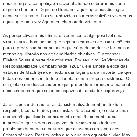
nos entregar a competição irracional até não sobrar mais nada
digno do humano. Digno do Humano: aquilo que nos distingue
como ser humano. Pois se reduzidos as meras volições viveremos
aquilo que uma vez Agamben chamou de vida nua.
As perspectivas mais otimistas veem como algo possível uma
virada para o bom senso, que sejamos capazes de usar a ciência
para o progresso humano, algo que só pode se dar se for mais ou
menos equilibrado nas desigualdades objetivas. O professor
Elielton Sousa é parte dos otimistas. Em seu livro “As Virtudes da
Responsabilidade Compartilhada” (2017), ele amplia a ética das
virtudes de MacIntyre de modo a dar lugar para a importância que
todas nós temos com todo o planeta, com a própria existência. Ou
seja, ele é um desses autores que pretendem fornecer o material
necessário para que sejamos capazes de ainda ter esperança.
Já eu, apesar de não ter ainda sistematizado nenhum texto a
respeito, faço parte dos pessimistas. Não acredito, e esta é uma
crença não justificada teoricamente mas tão somente uma
impressão, que seremos capazes de resolvermos todos os
problemas humanos e naturais que causamos ao longo dos
últimos séculos. Por fim, acho que o que nos aguarda é Mad Max,