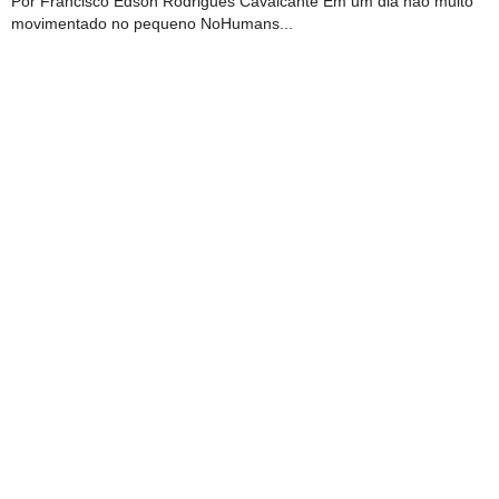
Por Francisco Edson Rodrigues Cavalcante Em um dia não muito
movimentado no pequeno NoHumans...