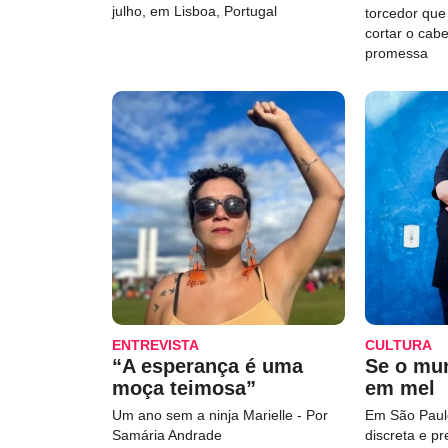
julho, em Lisboa, Portugal
torcedor qu
cortar o cab
promessa
ENTREVISTA
CULTURA
“A esperança é uma
Se o mu
moça teimosa”
em mel
Um ano sem a ninja Marielle - Por
Em São Paulo
Samária Andrade
discreta e p