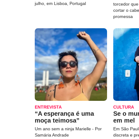
julho, em Lisboa, Portugal
torcedor qu
cortar o cab
promessa
ENTREVISTA
CULTURA
“A esperança é uma
Se o mu
moça teimosa”
em mel
Um ano sem a ninja Marielle - Por
Em São Paulo
Samária Andrade
discreta e p