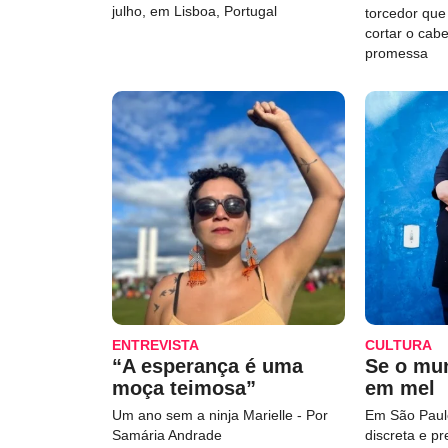
julho, em Lisboa, Portugal
torcedor qu
cortar o cab
promessa
ENTREVISTA
CULTURA
“A esperança é uma
Se o mu
moça teimosa”
em mel
Um ano sem a ninja Marielle - Por
Em São Paulo
Samária Andrade
discreta e p