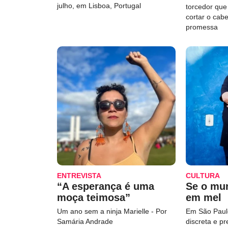
julho, em Lisboa, Portugal
torcedor qu
cortar o cab
promessa
ENTREVISTA
CULTURA
“A esperança é uma
Se o mu
moça teimosa”
em mel
Um ano sem a ninja Marielle - Por
Em São Paulo
Samária Andrade
discreta e p