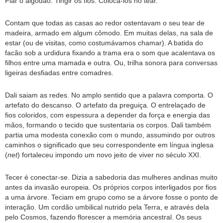
Fiar o algodão. Tingir os fios. Colocá-los no tear.
Contam que todas as casas ao redor ostentavam o seu tear de
madeira, armado em algum cômodo. Em muitas delas, na sala de
estar (ou de visitas, como costumávamos chamar). A batida do
facão sob a urdidura fixando a trama era o som que acalentava os
filhos entre uma mamada e outra. Ou, trilha sonora para conversas
ligeiras desfiadas entre comadres.
Dali saiam as redes. No amplo sentido que a palavra comporta. O
artefato do descanso. O artefato da preguiça. O entrelaçado de
fios coloridos, com espessura a depender da força e energia das
mãos, formando o tecido que sustentaria os corpos. Dali também
partia uma modesta conexão com o mundo, assumindo por outros
caminhos o significado que seu correspondente em língua inglesa
(
net
) fortaleceu impondo um novo jeito de viver no século XXI.
Tecer é conectar-se. Dizia a sabedoria das mulheres andinas muito
antes da invasão europeia. Os próprios corpos interligados por fios
a uma árvore. Teciam em grupo como se a árvore fosse o ponto de
interação. Um cordão umbilical nutrido pela Terra, e através dela
pelo Cosmos, fazendo florescer a memória ancestral. Os seus