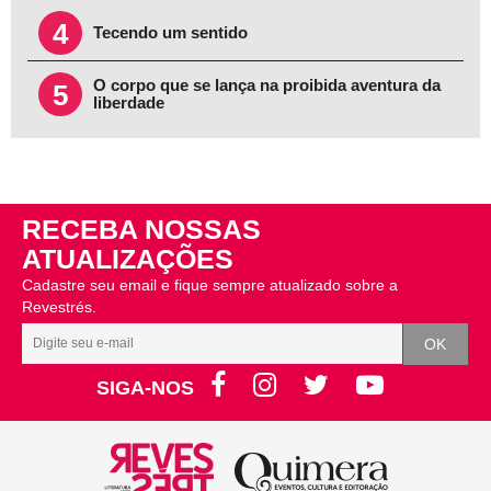
4
Tecendo um sentido
O corpo que se lança na proibida aventura da
5
liberdade
RECEBA NOSSAS
ATUALIZAÇÕES
Cadastre seu email e fique sempre atualizado sobre a
Revestrés.
SIGA-NOS