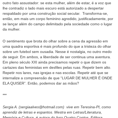
outro fato assustador: se esta mulher, além de estar, é a voz que
lhe contradiz o lado mais escuro está autorizado a despertar
respaldado por uma construção social secular. Transforma-se,
então, em mais um corpo feminino agredido, justificadamente, por
se lançar além do campo delimitado pela sociedade como o lugar
da mulher.
O sentimento que brota do olhar sobre a cena da agressão em
uma quadra esportiva é mais profundo do que a tristeza do olhar
sobre um futebol sem ousadia. Nesse é nostalgia, no outro medo
de seguir. Em ambos, a liberdade de ser continua uma aventura.
Em pleno século XXI ainda precisamos repetir o que dizem os
cartazes das feministas em desfiles pelas ruas. Repetir bem alto.
Repetir nos lares, nas igrejas e nas escolas. Repetir até que se
internalize a compreensão de que “LUGAR DE MULHER É ONDE
ELA QUISER”. Então, podemos dar as mãos?
***
Sergia A. (
sergia
alves@hotmail.com) vive em Teresina-PI, como
aprendiz de letras e espantos. Mestra em Letras/Literatura,
Memória e Cultura, é autora do livro Quatro Contos, Editora