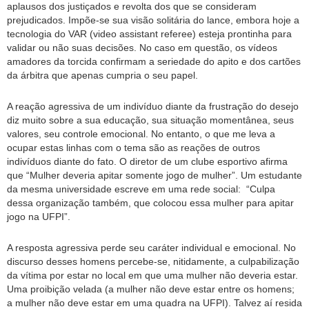
aplausos dos justiçados e revolta dos que se consideram
prejudicados. Impõe-se sua visão solitária do lance, embora hoje a
tecnologia do VAR (video assistant referee) esteja prontinha para
validar ou não suas decisões. No caso em questão, os vídeos
amadores da torcida confirmam a seriedade do apito e dos cartões
da árbitra que apenas cumpria o seu papel.
A reação agressiva de um indivíduo diante da frustração do desejo
diz muito sobre a sua educação, sua situação momentânea, seus
valores, seu controle emocional. No entanto, o que me leva a
ocupar estas linhas com o tema são as reações de outros
indivíduos diante do fato. O diretor de um clube esportivo afirma
que “Mulher deveria apitar somente jogo de mulher”. Um estudante
da mesma universidade escreve em uma rede social: “Culpa
dessa organização também, que colocou essa mulher para apitar
jogo na UFPI”.
A resposta agressiva perde seu caráter individual e emocional. No
discurso desses homens percebe-se, nitidamente, a culpabilização
da vítima por estar no local em que uma mulher não deveria estar.
Uma proibição velada (a mulher não deve estar entre os homens;
a mulher não deve estar em uma quadra na UFPI). Talvez aí resida