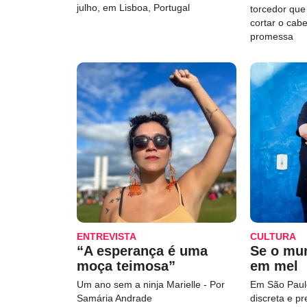
julho, em Lisboa, Portugal
torcedor qu
cortar o cab
promessa
ENTREVISTA
CULTURA
“A esperança é uma
Se o mu
moça teimosa”
em mel
Um ano sem a ninja Marielle - Por
Em São Paulo
Samária Andrade
discreta e p