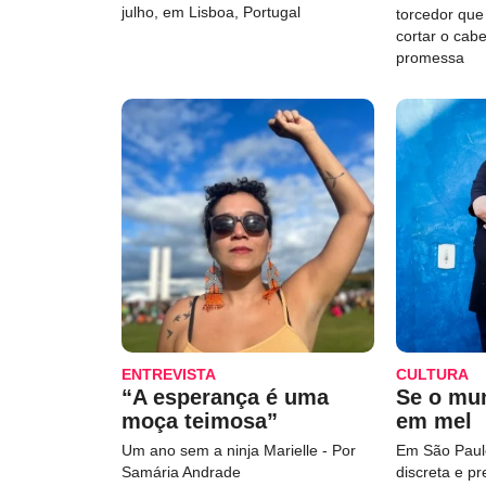
julho, em Lisboa, Portugal
torcedor qu
cortar o cab
promessa
ENTREVISTA
CULTURA
“A esperança é uma
Se o mu
moça teimosa”
em mel
Um ano sem a ninja Marielle - Por
Em São Paulo
Samária Andrade
discreta e p