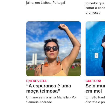
julho, em Lisboa, Portugal
torcedor qu
cortar o cab
promessa
ENTREVISTA
CULTURA
“A esperança é uma
Se o mu
moça teimosa”
em mel
Um ano sem a ninja Marielle - Por
Em São Paulo
Samária Andrade
discreta e p