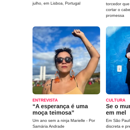
julho, em Lisboa, Portugal
torcedor qu
cortar o cab
promessa
ENTREVISTA
CULTURA
“A esperança é uma
Se o mu
moça teimosa”
em mel
Um ano sem a ninja Marielle - Por
Em São Paulo
Samária Andrade
discreta e p