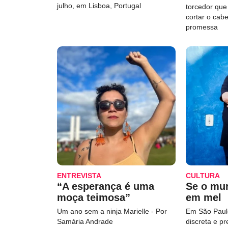
julho, em Lisboa, Portugal
torcedor qu
cortar o cab
promessa
ENTREVISTA
CULTURA
“A esperança é uma
Se o mu
moça teimosa”
em mel
Um ano sem a ninja Marielle - Por
Em São Paulo
Samária Andrade
discreta e p