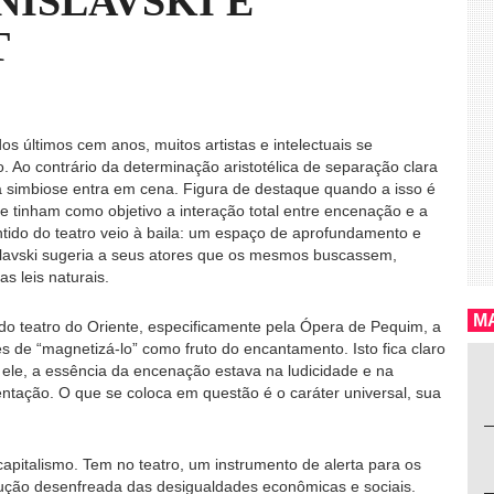
NISLAVSKI E
T
dos últimos cem anos, muitos artistas e intelectuais se
 Ao contrário da determinação aristotélica de separação clara
a simbiose entra em cena. Figura de destaque quando a isso é
e tinham como objetivo a interação total entre encenação e a
tido do teatro veio à baila: um espaço de aprofundamento e
slavski sugeria a seus atores que os mesmos buscassem,
 leis naturais.
MA
 do teatro do Oriente, especificamente pela Ópera de Pequim, a
és de “magnetizá-lo” como fruto do encantamento. Isto fica claro
 ele, a essência da encenação estava na ludicidade e na
ntação. O que se coloca em questão é o caráter universal, sua
capitalismo. Tem no teatro, um instrumento de alerta para os
dução desenfreada das desigualdades econômicas e sociais.