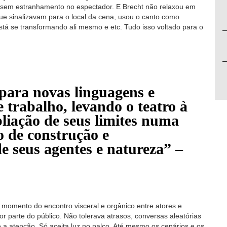
ssem estranhamento no espectador. E Brecht não relaxou em
e sinalizavam para o local da cena, usou o canto como
tá se transformando ali mesmo e etc. Tudo isso voltado para o
para novas linguagens e
 trabalho, levando o teatro à
pliação de seus limites numa
o de construção e
e seus agentes e natureza” –
 momento do encontro visceral e orgânico entre atores e
 por parte do público. Não tolerava atrasos, conversas aleatórias
 a atenção. Só aceita luz no palco. Até mesmo os cenários e os