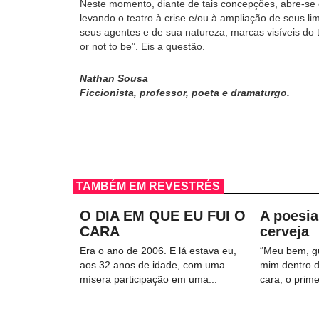
Neste momento, diante de tais concepções, abre-se 
levando o teatro à crise e/ou à ampliação de seus l
seus agentes e de sua natureza, marcas visíveis do 
or not to be”. Eis a questão.
Nathan Sousa
Ficcionista, professor, poeta e dramaturgo.
TAMBÉM EM REVESTRÉS
O DIA EM QUE EU FUI O
A poesia
CARA
cerveja
Era o ano de 2006. E lá estava eu,
“Meu bem, g
aos 32 anos de idade, com uma
mim dentro 
mísera participação em uma...
cara, o prime