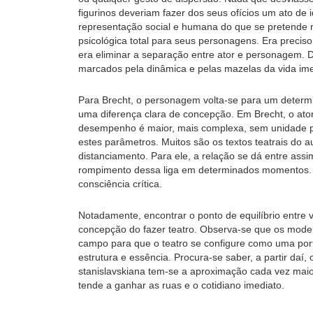
figurinos deveriam fazer dos seus ofícios um ato de 
representação social e humana do que se pretende n
psicológica total para seus personagens. Era preciso
era eliminar a separação entre ator e personagem. D
marcados pela dinâmica e pelas mazelas da vida im
Para Brecht, o personagem volta-se para um determi
uma diferença clara de concepção. Em Brecht, o ator
desempenho é maior, mais complexa, sem unidade ps
estes parâmetros. Muitos são os textos teatrais do a
distanciamento. Para ele, a relação se dá entre ass
rompimento dessa liga em determinados momentos. 
consciência crítica.
Notadamente, encontrar o ponto de equilíbrio entre 
concepção do fazer teatro. Observa-se que os mode
campo para que o teatro se configure como uma por
estrutura e essência. Procura-se saber, a partir daí
stanislavskiana tem-se a aproximação cada vez maior 
tende a ganhar as ruas e o cotidiano imediato.