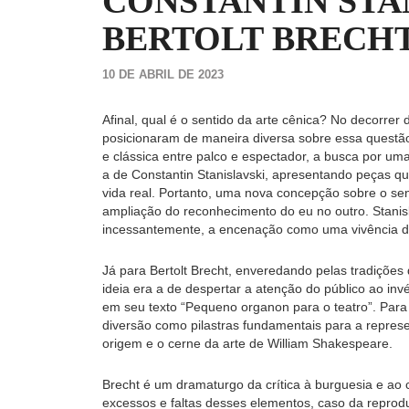
CONSTANTIN STA
BERTOLT BRECH
10 DE ABRIL DE 2023
Afinal, qual é o sentido da arte cênica? No decorrer 
posicionaram de maneira diversa sobre essa questão.
e clássica entre palco e espectador, a busca por um
a de Constantin Stanislavski, apresentando peças qu
vida real. Portanto, uma nova concepção sobre o sen
ampliação do reconhecimento do eu no outro. Stani
incessantemente, a encenação como uma vivência das
Já para Bertolt Brecht, enveredando pelas tradições
ideia era a de despertar a atenção do público ao inv
em seu texto “Pequeno organon para o teatro”. Para
diversão como pilastras fundamentais para a represe
origem e o cerne da arte de William Shakespeare.
Brecht é um dramaturgo da crítica à burguesia e ao 
excessos e faltas desses elementos, caso da repro