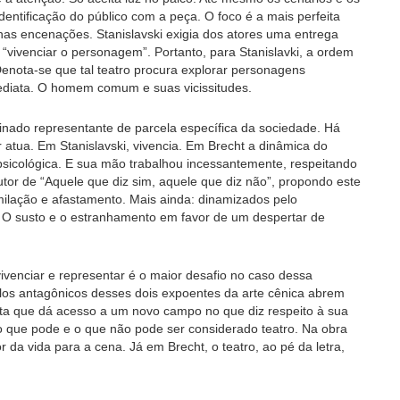
identificação do público com a peça. O foco é a mais perfeita
as encenações. Stanislavski exigia dos atores uma entrega
 “vivenciar o personagem”. Portanto, para Stanislavki, a ordem
enota-se que tal teatro procura explorar personagens
ediata. O homem comum e suas vicissitudes.
nado representante de parcela específica da sociedade. Há
 atua. Em Stanislavski, vivencia. Em Brecht a dinâmica do
icológica. E sua mão trabalhou incessantemente, respeitando
utor de “Aquele que diz sim, aquele que diz não”, propondo este
imilação e afastamento. Mais ainda: dinamizados pelo
O susto e o estranhamento em favor de um despertar de
vivenciar e representar é o maior desafio no caso dessa
los antagônicos desses dois expoentes da arte cênica abrem
ta que dá acesso a um novo campo no que diz respeito à sua
, o que pode e o que não pode ser considerado teatro. Na obra
da vida para a cena. Já em Brecht, o teatro, ao pé da letra,