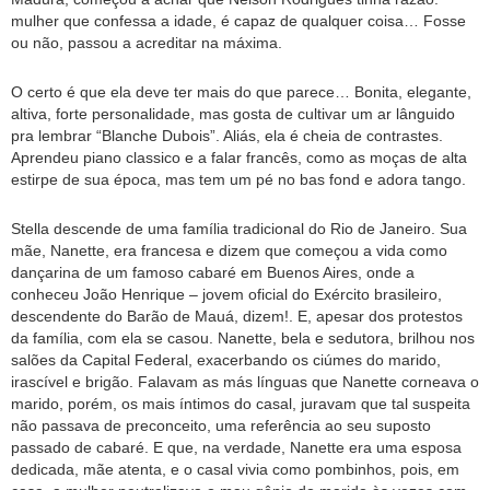
mulher que confessa a idade, é capaz de qualquer coisa… Fosse
ou não, passou a acreditar na máxima.
O certo é que ela deve ter mais do que parece… Bonita, elegante,
altiva, forte personalidade, mas gosta de cultivar um ar lânguido
pra lembrar “Blanche Dubois”. Aliás, ela é cheia de contrastes.
Aprendeu piano classico e a falar francês, como as moças de alta
estirpe de sua época, mas tem um pé no bas fond e adora tango.
Stella descende de uma família tradicional do Rio de Janeiro. Sua
mãe, Nanette, era francesa e dizem que começou a vida como
dançarina de um famoso cabaré em Buenos Aires, onde a
conheceu João Henrique – jovem oficial do Exército brasileiro,
descendente do Barão de Mauá, dizem!. E, apesar dos protestos
da família, com ela se casou. Nanette, bela e sedutora, brilhou nos
salões da Capital Federal, exacerbando os ciúmes do marido,
irascível e brigão. Falavam as más línguas que Nanette corneava o
marido, porém, os mais íntimos do casal, juravam que tal suspeita
não passava de preconceito, uma referência ao seu suposto
passado de cabaré. E que, na verdade, Nanette era uma esposa
dedicada, mãe atenta, e o casal vivia como pombinhos, pois, em