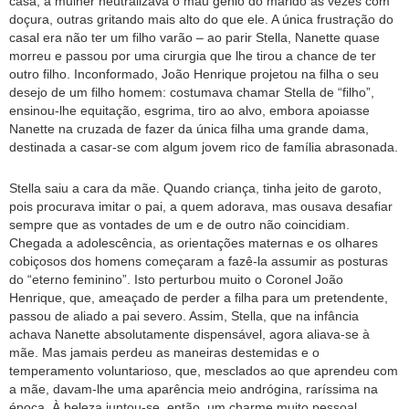
casa, a mulher neutralizava o mau gênio do marido às vezes com
doçura, outras gritando mais alto do que ele. A única frustração do
casal era não ter um filho varão – ao parir Stella, Nanette quase
morreu e passou por uma cirurgia que lhe tirou a chance de ter
outro filho. Inconformado, João Henrique projetou na filha o seu
desejo de um filho homem: costumava chamar Stella de “filho”,
ensinou-lhe equitação, esgrima, tiro ao alvo, embora apoiasse
Nanette na cruzada de fazer da única filha uma grande dama,
destinada a casar-se com algum jovem rico de família abrasonada.
Stella saiu a cara da mãe. Quando criança, tinha jeito de garoto,
pois procurava imitar o pai, a quem adorava, mas ousava desafiar
sempre que as vontades de um e de outro não coincidiam.
Chegada a adolescência, as orientações maternas e os olhares
cobiçosos dos homens começaram a fazê-la assumir as posturas
do “eterno feminino”. Isto perturbou muito o Coronel João
Henrique, que, ameaçado de perder a filha para um pretendente,
passou de aliado a pai severo. Assim, Stella, que na infância
achava Nanette absolutamente dispensável, agora aliava-se à
mãe. Mas jamais perdeu as maneiras destemidas e o
temperamento voluntarioso, que, mesclados ao que aprendeu com
a mãe, davam-lhe uma aparência meio andrógina, raríssima na
época. À beleza juntou-se, então, um charme muito pessoal,