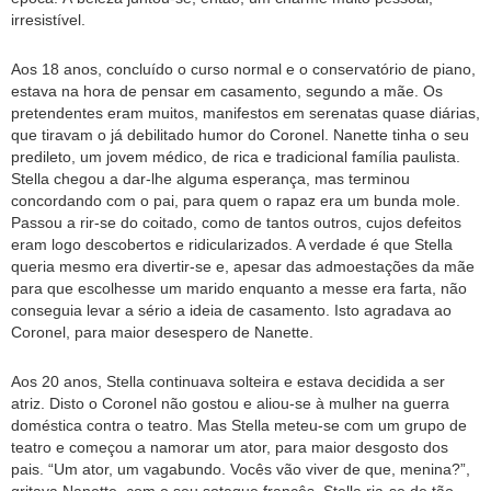
irresistível.
Aos 18 anos, concluído o curso normal e o conservatório de piano,
estava na hora de pensar em casamento, segundo a mãe. Os
pretendentes eram muitos, manifestos em serenatas quase diárias,
que tiravam o já debilitado humor do Coronel. Nanette tinha o seu
predileto, um jovem médico, de rica e tradicional família paulista.
Stella chegou a dar-lhe alguma esperança, mas terminou
concordando com o pai, para quem o rapaz era um bunda mole.
Passou a rir-se do coitado, como de tantos outros, cujos defeitos
eram logo descobertos e ridicularizados. A verdade é que Stella
queria mesmo era divertir-se e, apesar das admoestações da mãe
para que escolhesse um marido enquanto a messe era farta, não
conseguia levar a sério a ideia de casamento. Isto agradava ao
Coronel, para maior desespero de Nanette.
Aos 20 anos, Stella continuava solteira e estava decidida a ser
atriz. Disto o Coronel não gostou e aliou-se à mulher na guerra
doméstica contra o teatro. Mas Stella meteu-se com um grupo de
teatro e começou a namorar um ator, para maior desgosto dos
pais. “Um ator, um vagabundo. Vocês vão viver de que, menina?”,