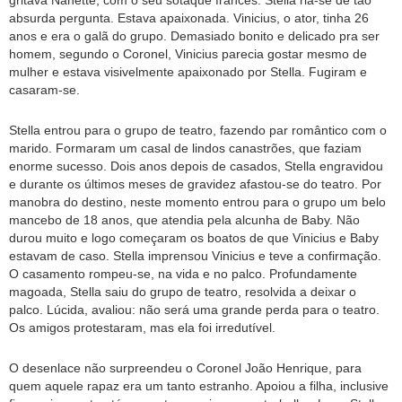
gritava Nanette, com o seu sotaque francês. Stella ria-se de tão
absurda pergunta. Estava apaixonada. Vinicius, o ator, tinha 26
anos e era o galã do grupo. Demasiado bonito e delicado pra ser
homem, segundo o Coronel, Vinicius parecia gostar mesmo de
mulher e estava visivelmente apaixonado por Stella. Fugiram e
casaram-se.
Stella entrou para o grupo de teatro, fazendo par romântico com o
marido. Formaram um casal de lindos canastrões, que faziam
enorme sucesso. Dois anos depois de casados, Stella engravidou
e durante os últimos meses de gravidez afastou-se do teatro. Por
manobra do destino, neste momento entrou para o grupo um belo
mancebo de 18 anos, que atendia pela alcunha de Baby. Não
durou muito e logo começaram os boatos de que Vinicius e Baby
estavam de caso. Stella imprensou Vinicius e teve a confirmação.
O casamento rompeu-se, na vida e no palco. Profundamente
magoada, Stella saiu do grupo de teatro, resolvida a deixar o
palco. Lúcida, avaliou: não será uma grande perda para o teatro.
Os amigos protestaram, mas ela foi irredutível.
O desenlace não surpreendeu o Coronel João Henrique, para
quem aquele rapaz era um tanto estranho. Apoiou a filha, inclusive