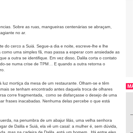
ncias. Sobre as ruas, mangueiras centenárias se abraçam,
agiante no ar.
 do cerco a Suiá. Segue-a dia e noite, escreve-lhe e lhe
trata como uma simples fã, mas passa a esperar com ansiedade as
que a outra se identifique. Em vez disso, Dalila corta o contato
ondo-se numa crise de TPM… E quando a outra retorna o
ro.
 à luz mortiça da mesa de um restaurante. Olham-se e têm
MA
ais se tenham encontrado antes daquela troca de olhares
versa corre fragmentada, como se disfarçasse o desejo de uma
ar frases inacabadas. Nenhuma delas percebe o que está
erda, na penumbra de um abajur lilás, uma velha senhora
gar de Dalila e Suiá, ela vê um casal: a mulher é, sem dúvida,
ada, mas na cadeira de Dalila, está um homem. Há entre eles