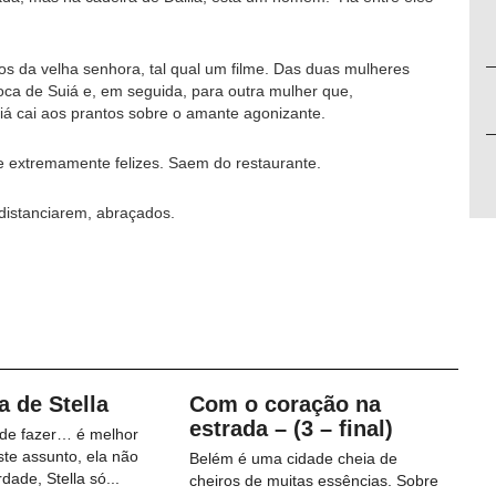
s da velha senhora, tal qual um filme. Das duas mulheres
ca de Suiá e, em seguida, para outra mulher que,
uiá cai aos prantos sobre o amante agonizante.
 extremamente felizes. Saem do restaurante.
distanciarem, abraçados.
a de Stella
Com o coração na
estrada – (3 – final)
 de fazer… é melhor
ste assunto, ela não
Belém é uma cidade cheia de
dade, Stella só...
cheiros de muitas essências. Sobre