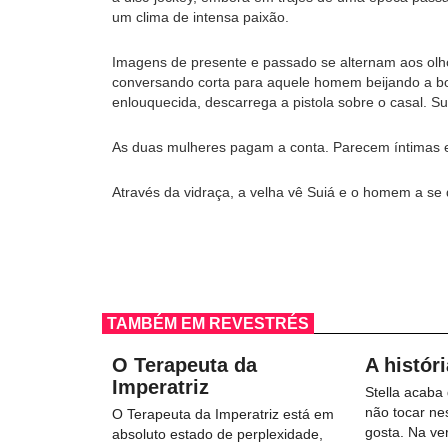
um clima de intensa paixão.
Imagens de presente e passado se alternam aos olho
conversando corta para aquele homem beijando a bo
enlouquecida, descarrega a pistola sobre o casal. S
As duas mulheres pagam a conta. Parecem íntimas e
Através da vidraça, a velha vê Suiá e o homem a se 
TAMBÉM EM REVESTRÉS
O Terapeuta da
A históri
Imperatriz
Stella acaba
não tocar ne
O Terapeuta da Imperatriz está em
gosta. Na ver
absoluto estado de perplexidade,