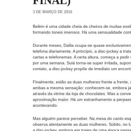
FINAL)
3 DE MARÇO DE 2016
Belém é uma cidade cheia de cheiros de muitas essê
formando túneis imensos. Há uma sensualidade cont
Durante meses, Dalila ocupa-se quase exclusivamente
telefona diariamente. A princípio, a disc-jockey a 
cartas e telefonemas. A certa altura, começa a pedir 
por uma semana. Suiá torna-se super irritada, sup
contato, a disc-jockey propõe de imediato um encont
Finalmente, estão as duas mulheres frente a frente,
ambas a mesma sensação: conhecem-se, embora jam
através da vitrine da loja de chocolates. Mas a con
aproximação maior. Há um estranhamento a perpass
acontecendo.
Mas alguém parece perceber. Na mesa do canto esqu
observa atentamente as duas mulheres. Súbito, no lu
a disc-jockey, embora em trajes de uma época pass