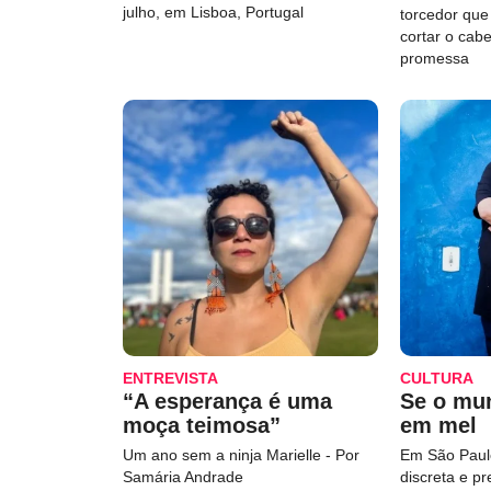
julho, em Lisboa, Portugal
torcedor qu
cortar o cab
promessa
ENTREVISTA
CULTURA
“A esperança é uma
Se o mu
moça teimosa”
em mel
Um ano sem a ninja Marielle - Por
Em São Paulo
Samária Andrade
discreta e p