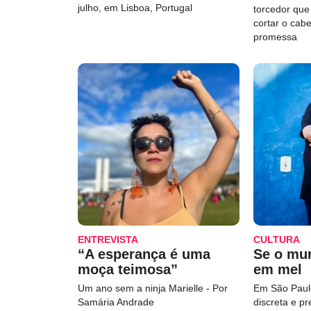
julho, em Lisboa, Portugal
torcedor qu
cortar o cab
promessa
ENTREVISTA
CULTURA
“A esperança é uma
Se o mu
moça teimosa”
em mel
Um ano sem a ninja Marielle - Por
Em São Paulo
Samária Andrade
discreta e p