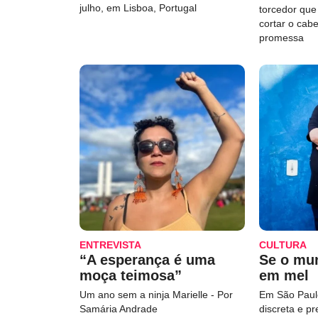
julho, em Lisboa, Portugal
torcedor qu
cortar o cab
promessa
ENTREVISTA
CULTURA
“A esperança é uma
Se o mu
moça teimosa”
em mel
Um ano sem a ninja Marielle - Por
Em São Paulo
Samária Andrade
discreta e p