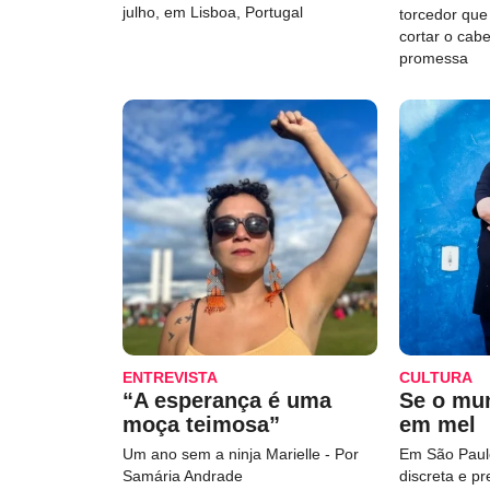
julho, em Lisboa, Portugal
torcedor qu
cortar o cab
promessa
ENTREVISTA
CULTURA
“A esperança é uma
Se o mu
moça teimosa”
em mel
Um ano sem a ninja Marielle - Por
Em São Paulo
Samária Andrade
discreta e p