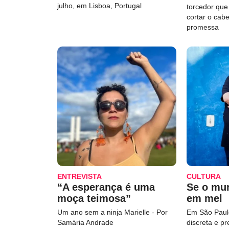
julho, em Lisboa, Portugal
torcedor qu
cortar o cab
promessa
ENTREVISTA
CULTURA
“A esperança é uma
Se o mu
moça teimosa”
em mel
Um ano sem a ninja Marielle - Por
Em São Paulo
Samária Andrade
discreta e p