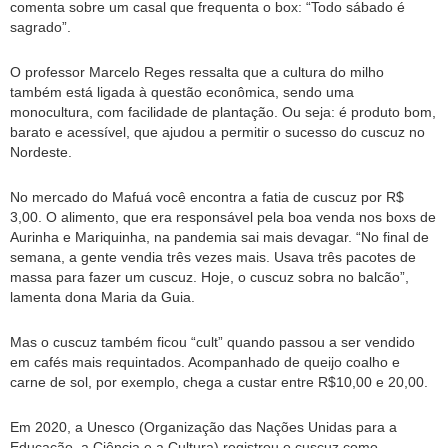
comenta sobre um casal que frequenta o box: “Todo sábado é
sagrado”.
O professor Marcelo Reges ressalta que a cultura do milho
também está ligada à questão econômica, sendo uma
monocultura, com facilidade de plantação. Ou seja: é produto bom,
barato e acessível, que ajudou a permitir o sucesso do cuscuz no
Nordeste.
No mercado do Mafuá você encontra a fatia de cuscuz por R$
3,00. O alimento, que era responsável pela boa venda nos boxs de
Aurinha e Mariquinha, na pandemia sai mais devagar. “No final de
semana, a gente vendia três vezes mais. Usava três pacotes de
massa para fazer um cuscuz. Hoje, o cuscuz sobra no balcão”,
lamenta dona Maria da Guia.
Mas o cuscuz também ficou “cult” quando passou a ser vendido
em cafés mais requintados. Acompanhado de queijo coalho e
carne de sol, por exemplo, chega a custar entre R$10,00 e 20,00.
Em 2020, a Unesco (Organização das Nações Unidas para a
Educação, a Ciência e a Cultura) registrou o cuscuz como