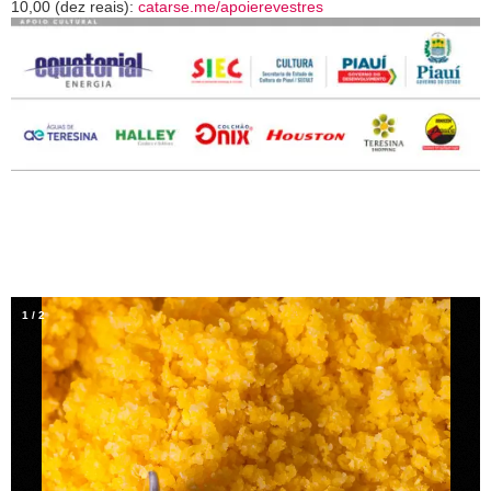
10,00 (dez reais):
catarse.me/apoierevestres
1
/
2