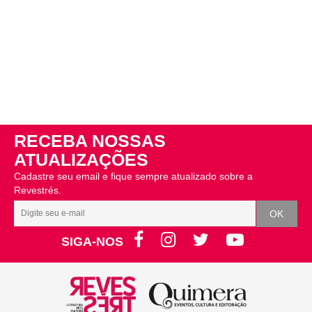
RECEBA NOSSAS
ATUALIZAÇÕES
Cadastre seu email e fique sempre atualizado sobre a
Revestrés.
SIGA-NOS