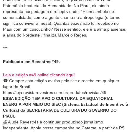
Patrimônio Imaterial da Humanidade. No Piauí, ele ainda
representa hospedagem e receptividade. “É um símbolo de
comensalidade, como a gente chama na antropologia (o termo
significa conviver à mesa). Quantas vezes não fui recebido no
Piauí com um cuscuzinho? Nesse sentido, ele é a alma piauiense,
a alma do Nordeste”, finaliza Marcelo Reges.
***
Publicado em Revestrés#49.
Leia a edição #49 online clicando aqui!
☎
Compre esta edição avulsa pelo site e receba em qualquer
l
ugar do Brasil.
https://loja.revistarevestres.com.br/produtos/revistas/49
ESSA EDIÇÃO TEM APOIO CULTURAL DA EQUATORIAL
ENERGIA POR MEIO DO SIEC (Sistema Estadual de Incentivo à
Cultura) da SECRETARIA DE CULTURA DO GOVERNO DO
PIAUÍ.
💰
Ajude Revestrés a continuar produzindo jornalismo
independente. Apoie nossa campanha no Catarse, a partir de R$