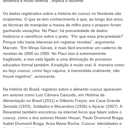
dinâmica é muito diversa”, explica o docente.
Os dados registrados sobre a história do cuscuz no Nordeste são
incipientes. O que se tem conhecimento é que, ao longo dos anos,
as técnicas de manipular a massa de milho para o preparo foram
ganhando variações. No Piauí, há precariedade de dados
históricos e científicos sobre o prato. “Por que essa precariedade?
Porque não havia interesse em registrar receitas”, argumenta
Marcelo. “Em Minas Gerais, é mais fácil encontrar um caderno de
receitas de 1800 ou 1900. No Piauí isso é extremamente
fragilizado, e isso está ligado a uma diminuição do processo
educativo formal também. A tradição é muito oral. A maneira como
eu faço cuscuz, como faço cajuína, é transmitida oralmente, não
houve registros”, acrescenta.
Na história do Brasil, registros sobre o alimento cuscuz aparecem
em autores como Luiz Câmara Cascudo, em
História da
Alimentação no Brasil
(2011) e Gilberto Freyre, em
Casa Grande
Senzala
(1933),
Soldados e Mucambos
(1936) e
Açúcar
(2007). A
Revestrés também encontrou na internet livros que falam sobre o
cuscuz, como o dos autores Hossin Houari, Paulo Drumond Braga,
Isabel Drumond Braga, Ariza Maria Rocha:
Cuscuz: Identidades e