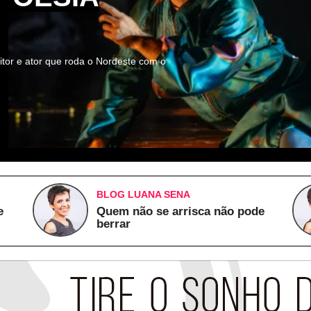
itor e ator que roda o Nordeste com o
BLOG LUANA SENA
e
Quem não se arrisca não pode
berrar