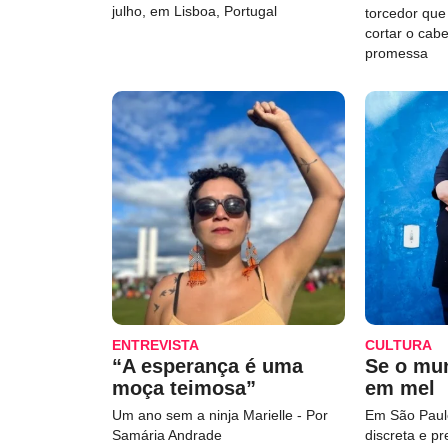
julho, em Lisboa, Portugal
torcedor qu
cortar o cab
promessa
ENTREVISTA
CULTURA
“A esperança é uma
Se o mu
moça teimosa”
em mel
Um ano sem a ninja Marielle - Por
Em São Paulo
Samária Andrade
discreta e p