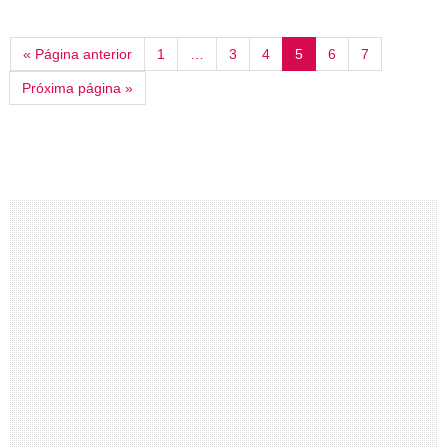
« Página anterior
1
…
3
4
5
6
7
Próxima página »