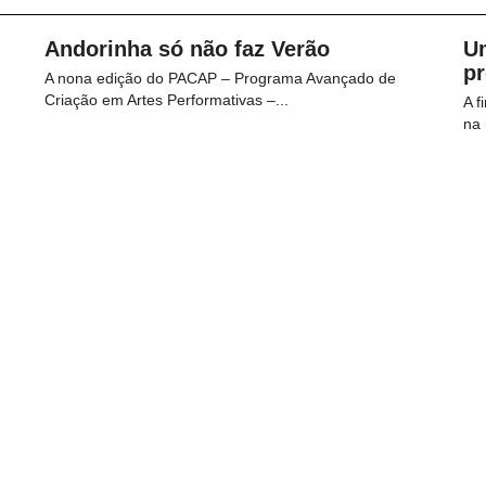
Andorinha só não faz Verão
U
p
A nona edição do PACAP – Programa Avançado de
Criação em Artes Performativas –...
A f
na 