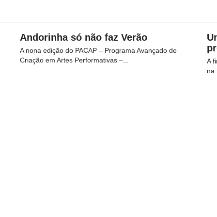
Andorinha só não faz Verão
U
p
A nona edição do PACAP – Programa Avançado de
Criação em Artes Performativas –...
A f
na 