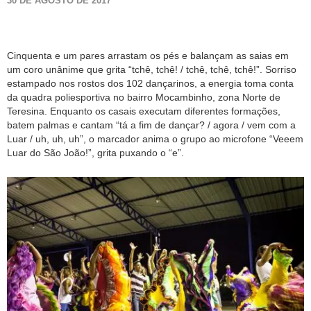
30 DE AGOSTO DE 2017
Cinquenta e um pares arrastam os pés e balançam as saias em
um coro unânime que grita “tchê, tchê! / tchê, tchê, tchê!”. Sorriso
estampado nos rostos dos 102 dançarinos, a energia toma conta
da quadra poliesportiva no bairro Mocambinho, zona Norte de
Teresina. Enquanto os casais executam diferentes formações,
batem palmas e cantam “tá a fim de dançar? / agora / vem com a
Luar / uh, uh, uh”, o marcador anima o grupo ao microfone “Veeem
Luar do São João!”, grita puxando o “e”.