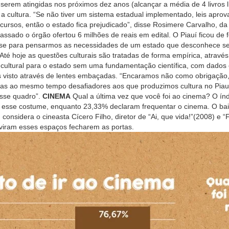
 serem atingidas nos próximos dez anos (alcançar a média de 4 livros 
ra a cultura. “Se não tiver um sistema estadual implementado, leis apr
cursos, então o estado fica prejudicado”, disse Rosimere Carvalho, da
ssado o órgão ofertou 6 milhões de reais em edital. O Piauí ficou de 
ase para pensarmos as necessidades de um estado que desconhece seu
é hoje as questões culturais são tratadas de forma empírica, através 
 cultural para o estado sem uma fundamentação científica, com dados c
es visto através de lentes embaçadas. “Encaramos não como obrigaçã
mas ao mesmo tempo desafiadores aos que produzimos cultura no Piauí
esse quadro”.
CINEMA
Qual a última vez que você foi ao cinema? O índi
se costume, enquanto 23,33% declaram frequentar o cinema. O baixo ín
sidera o cineasta Cícero Filho, diretor de “Ai, que vida!”(2008) e “Fl
 viram esses espaços fecharem as portas.