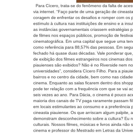
Para Cícero, trata-se do fenômeno da falta de acess
via internet. “Faço parte de uma geração de cineast
coragem de enfrentar os desafios e romper com os pr
estímulo à cultura nas instituições de ensino e a in
as instâncias governamentais criassem estratégias pa
de filmes nos espaços públicos, promoção de festiva
cinematográfica. Em uma capital que segue uma tend
como referência para 88,57% das pessoas. Em segu
fechado há quase duas décadas. Vale ponderar que,
de exibição dos filmes estrangeiros nos cinemas dos 
piauienses são exibidos? Não é no Riverside nem no
universidades”, considera Cícero Filho. Para a piaui
bairros e no centro da cidade, bem como nas cidades
cinema. Enquanto as salas ficarem dentro dos shopp
pode ter relação com a frequência com que se vai 
seis vezes ao ano. Para Dácia, o cinema é pouco ac
maioria dos canais de TV paga raramente passam film
em locais estimulantes ao consumo e a preferência 
cineasta piauiense. Os que arriscam algum palpite, a
demonstram desconhecimento sobre a cultura? Eu não
culturais. Nossos filmes, músicas e livros ainda nã
cinema e professor do Mestrado em Letras da Univer