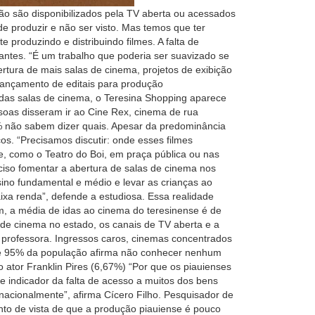
ão são disponibilizados pela TV aberta ou acessados
de produzir e não ser visto. Mas temos que ter
produzindo e distribuindo filmes. A falta de
avantes. “É um trabalho que poderia ser suavizado se
ertura de mais salas de cinema, projetos de exibição
 lançamento de editais para produção
 das salas de cinema, o Teresina Shopping aparece
oas disseram ir ao Cine Rex, cinema de rua
% não sabem dizer quais. Apesar da predominância
os. “Precisamos discutir: onde esses filmes
e, como o Teatro do Boi, em praça pública ou nas
reciso fomentar a abertura de salas de cinema nos
sino fundamental e médio e levar as crianças ao
ixa renda”, defende a estudiosa. Essa realidade
, a média de idas ao cinema do teresinense é de
 de cinema no estado, os canais de TV aberta e a
a professora. Ingressos caros, cinemas concentrados
rque 95% da população afirma não conhecer nenhum
o ator Franklin Pires (6,67%) “Por que os piauienses
 indicador da falta de acesso a muitos dos bens
rnacionalmente”, afirma Cícero Filho. Pesquisador de
to de vista de que a produção piauiense é pouco