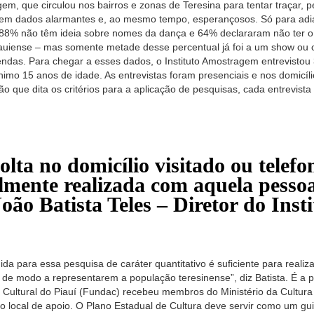
em, que circulou nos bairros e zonas de Teresina para tentar traçar, p
azem dados alarmantes e, ao mesmo tempo, esperançosos. Só para ad
88% não têm ideia sobre nomes da dança e 64% declararam não ter o h
uiense – mas somente metade desse percentual já foi a um show ou 
endas. Para chegar a esses dados, o Instituto Amostragem entrevistou
mínimo 15 anos de idade. As entrevistas foram presenciais e nos domicí
ão que dita os critérios para a aplicação de pesquisas, cada entrevi
lta no domicílio visitado ou telefo
almente realizada com aquela pesso
João Batista Teles – Diretor do Ins
da para essa pesquisa de caráter quantitativo é suficiente para realiz
 de modo a representarem a população teresinense”, diz Batista. É a 
ultural do Piauí (Fundac) recebeu membros do Ministério da Cultura 
o local de apoio. O Plano Estadual de Cultura deve servir como um g