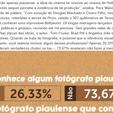
ra, não apenas piauiense, a ideia de cinema se resume ao cinema de Ho
vezes sequer percebe a existência de tal produção”, analisa. Para Wan
 de público. “Com exceção de Douglas Machado e Cícero Filho, ning
utores, roteiristas e atores de Picos, cidade a 307 quilômetros de Ter
i lá conhecer uma improvável Bollywood: 19 longas metragens lançado
públicas e ginásios, reunindo até mil pessoas. Seis grandes salas 
as placas das obras, o aviso: “Tom Cruise, Brad Pitt e Angelina Jolie 
tivas. Quando se trata de fotografia, é possível que a referência visua
nto, você saberia nomear algum desses profissionais? Apenas 26,33
deram verdadeiros chutes na lua – 73,67% revelaram não fazer a meno