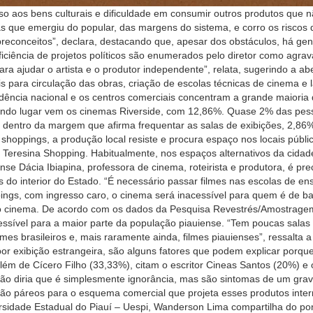
o aos bens culturais e dificuldade em consumir outros produtos que n
as que emergiu do popular, das margens do sistema, e corro os riscos 
econceitos”, declara, destacando que, apesar dos obstáculos, há gente 
suficiência de projetos políticos são enumerados pelo diretor como agr
ra ajudar o artista e o produtor independente”, relata, sugerindo a ab
is para circulação das obras, criação de escolas técnicas de cinema e
ência nacional e os centros comerciais concentram a grande maioria
ndo lugar vem os cinemas Riverside, com 12,86%. Quase 2% das pess
 dentro da margem que afirma frequentar as salas de exibições, 2,86
shoppings, a produção local resiste e procura espaço nos locais públic
 Teresina Shopping. Habitualmente, nos espaços alternativos da cidad
ense Dácia Ibiapina, professora de cinema, roteirista e produtora, é p
 do interior do Estado. “É necessário passar filmes nas escolas de en
ings, com ingresso caro, o cinema será inacessível para quem é de ba
ao cinema. De acordo com os dados da Pesquisa Revestrés/Amostragem
essível para a maior parte da população piauiense. “Tem poucas salas
es brasileiros e, mais raramente ainda, filmes piauienses”, ressalta 
por exibição estrangeira, são alguns fatores que podem explicar po
lém de Cícero Filho (33,33%), citam o escritor Cineas Santos (20%) e 
 diria que é simplesmente ignorância, mas são sintomas de um grave
o são páreos para o esquema comercial que projeta esses produtos inte
sidade Estadual do Piauí – Uespi, Wanderson Lima compartilha do pon