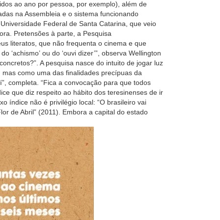
lidos ao ano por pessoa, por exemplo), além de
ovadas na Assembleia e o sistema funcionando
 Universidade Federal de Santa Catarina, que veio
fora. Pretensões à parte, a Pesquisa
s literatos, que não frequenta o cinema e que
do ‘achismo’ ou do ‘ouvi dizer’”, observa Wellington
oncretos?”. A pesquisa nasce do intuito de jogar luz
o, mas como uma das finalidades precípuas da
”, completa. “Fica a convocação para que todos
ce que diz respeito ao hábito dos teresinenses de ir
dice não é privilégio local: “O brasileiro vai
or de Abril” (2011). Embora a capital do estado