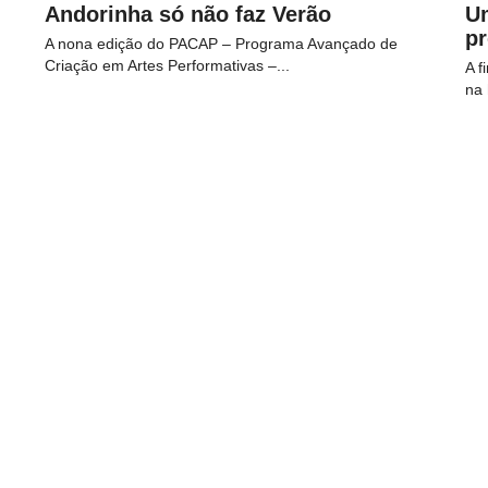
Andorinha só não faz Verão
U
p
A nona edição do PACAP – Programa Avançado de
Criação em Artes Performativas –...
A f
na 