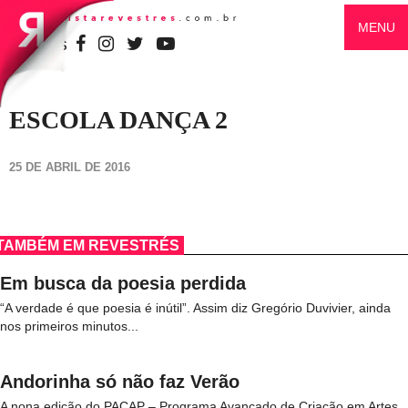
MENU
SIGA-NOS
ESCOLA DANÇA 2
25 DE ABRIL DE 2016
TAMBÉM EM REVESTRÉS
Em busca da poesia perdida
“A verdade é que poesia é inútil”. Assim diz Gregório Duvivier, ainda
nos primeiros minutos...
Andorinha só não faz Verão
A nona edição do PACAP – Programa Avançado de Criação em Artes