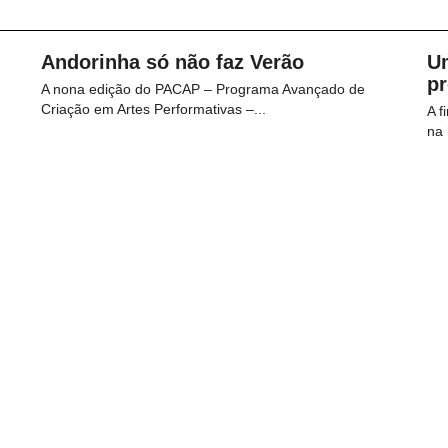
Andorinha só não faz Verão
U
p
A nona edição do PACAP – Programa Avançado de
Criação em Artes Performativas –...
A f
na 