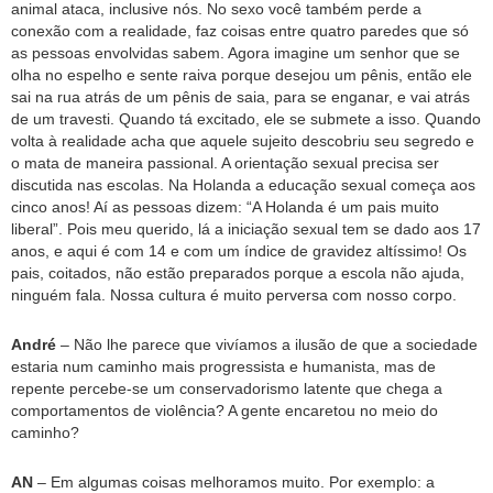
animal ataca, inclusive nós. No sexo você também perde a
conexão com a realidade, faz coisas entre quatro paredes que só
as pessoas envolvidas sabem. Agora imagine um senhor que se
olha no espelho e sente raiva porque desejou um pênis, então ele
sai na rua atrás de um pênis de saia, para se enganar, e vai atrás
de um travesti. Quando tá excitado, ele se submete a isso. Quando
volta à realidade acha que aquele sujeito descobriu seu segredo e
o mata de maneira passional. A orientação sexual precisa ser
discutida nas escolas. Na Holanda a educação sexual começa aos
cinco anos! Aí as pessoas dizem: “A Holanda é um pais muito
liberal”. Pois meu querido, lá a iniciação sexual tem se dado aos 17
anos, e aqui é com 14 e com um índice de gravidez altíssimo! Os
pais, coitados, não estão preparados porque a escola não ajuda,
ninguém fala. Nossa cultura é muito perversa com nosso corpo.
André
– Não lhe parece que vivíamos a ilusão de que a sociedade
estaria num caminho mais progressista e humanista, mas de
repente percebe-se um conservadorismo latente que chega a
comportamentos de violência? A gente encaretou no meio do
caminho?
AN
– Em algumas coisas melhoramos muito. Por exemplo: a