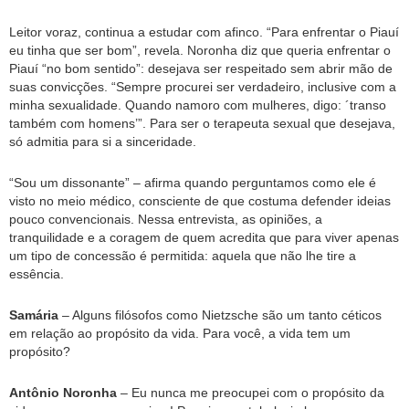
Leitor voraz, continua a estudar com afinco. “Para enfrentar o Piauí
eu tinha que ser bom”, revela. Noronha diz que queria enfrentar o
Piauí “no bom sentido”: desejava ser respeitado sem abrir mão de
suas convicções. “Sempre procurei ser verdadeiro, inclusive com a
minha sexualidade. Quando namoro com mulheres, digo: ´transo
também com homens’”. Para ser o terapeuta sexual que desejava,
só admitia para si a sinceridade.
“Sou um dissonante” – afirma quando perguntamos como ele é
visto no meio médico, consciente de que costuma defender ideias
pouco convencionais. Nessa entrevista, as opiniões, a
tranquilidade e a coragem de quem acredita que para viver apenas
um tipo de concessão é permitida: aquela que não lhe tire a
essência.
Samária
– Alguns filósofos como Nietzsche são um tanto céticos
em relação ao propósito da vida. Para você, a vida tem um
propósito?
Antônio Noronha
– Eu nunca me preocupei com o propósito da