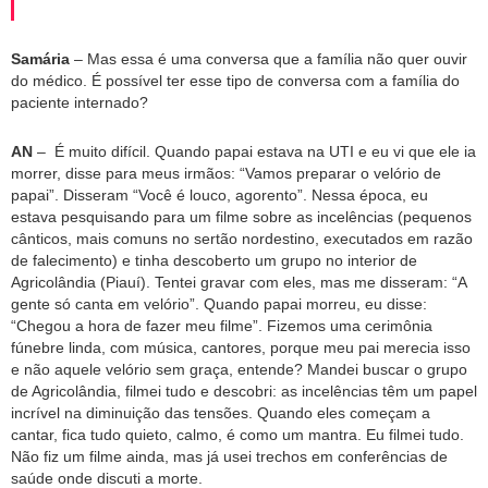
Samária
– Mas essa é uma conversa que a família não quer ouvir
do médico. É possível ter esse tipo de conversa com a família do
paciente internado?
AN
– É muito difícil. Quando papai estava na UTI e eu vi que ele ia
morrer, disse para meus irmãos: “Vamos preparar o velório de
papai”. Disseram “Você é louco, agorento”. Nessa época, eu
estava pesquisando para um filme sobre as incelências (pequenos
cânticos, mais comuns no sertão nordestino, executados em razão
de falecimento) e tinha descoberto um grupo no interior de
Agricolândia (Piauí). Tentei gravar com eles, mas me disseram: “A
gente só canta em velório”. Quando papai morreu, eu disse:
“Chegou a hora de fazer meu filme”. Fizemos uma cerimônia
fúnebre linda, com música, cantores, porque meu pai merecia isso
e não aquele velório sem graça, entende? Mandei buscar o grupo
de Agricolândia, filmei tudo e descobri: as incelências têm um papel
incrível na diminuição das tensões. Quando eles começam a
cantar, fica tudo quieto, calmo, é como um mantra. Eu filmei tudo.
Não fiz um filme ainda, mas já usei trechos em conferências de
saúde onde discuti a morte.