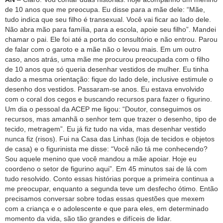
de 10 anos que me preocupa. Eu disse para a mãe dele: “Mãe,
tudo indica que seu filho é transexual. Você vai ficar ao lado dele.
Não abra mão para família, para a escola, apoie seu filho”. Mandei
chamar o pai. Ele foi até a porta do consultório e não entrou. Parou
de falar com o garoto e a mãe não o levou mais. Em um outro
caso, anos atrás, uma mãe me procurou preocupada com o filho
de 10 anos que só queria desenhar vestidos de mulher. Eu tinha
dado a mesma orientação: fique do lado dele, inclusive estimule o
desenho dos vestidos. Passaram-se anos. Eu estava envolvido
com o coral dos cegos e buscando recursos para fazer o figurino.
Um dia o pessoal da ACEP me ligou: “Doutor, conseguimos os
recursos, mas amanhã o senhor tem que trazer o desenho, tipo de
tecido, metragem”. Eu já fiz tudo na vida, mas desenhar vestido
nunca fiz (risos). Fui na Casa das Linhas (loja de tecidos e objetos
de casa) e o figurinista me disse: “Você não tá me conhecendo?
Sou aquele menino que você mandou a mãe apoiar. Hoje eu
coordeno o setor de figurino aqui”. Em 45 minutos sai de lá com
tudo resolvido. Conto essas histórias porque a primeira continua a
me preocupar, enquanto a segunda teve um desfecho ótimo. Então
precisamos conversar sobre todas essas questões que mexem
com a criança e o adolescente e que para eles, em determinado
momento da vida, são tão grandes e difíceis de lidar.