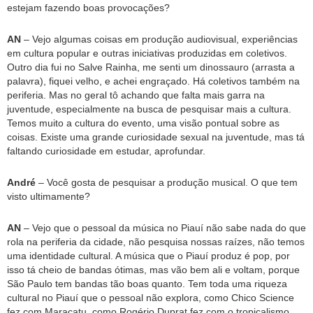
estejam fazendo boas provocações?
AN
– Vejo algumas coisas em produção audiovisual, experiências
em cultura popular e outras iniciativas produzidas em coletivos.
Outro dia fui no Salve Rainha, me senti um dinossauro (arrasta a
palavra), fiquei velho, e achei engraçado. Há coletivos também na
periferia. Mas no geral tô achando que falta mais garra na
juventude, especialmente na busca de pesquisar mais a cultura.
Temos muito a cultura do evento, uma visão pontual sobre as
coisas. Existe uma grande curiosidade sexual na juventude, mas tá
faltando curiosidade em estudar, aprofundar.
André
– Você gosta de pesquisar a produção musical. O que tem
visto ultimamente?
AN
– Vejo que o pessoal da música no Piauí não sabe nada do que
rola na periferia da cidade, não pesquisa nossas raízes, não temos
uma identidade cultural. A música que o Piauí produz é pop, por
isso tá cheio de bandas ótimas, mas vão bem ali e voltam, porque
São Paulo tem bandas tão boas quanto. Tem toda uma riqueza
cultural no Piauí que o pessoal não explora, como Chico Science
fez com Maracatu, como Rogério Duprat fez com o tropicalismo.