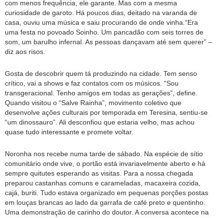
com menos frequência, ele garante. Mas com a mesma
curiosidade de garoto. Há poucos dias, deitado na varanda de
casa, ouviu uma música e saiu procurando de onde vinha.“Era
uma festa no povoado Soinho. Um pancadão com seis torres de
som, um barulho infernal. As pessoas dançavam até sem querer” –
diz aos risos.
Gosta de descobrir quem tá produzindo na cidade. Tem senso
crítico, vai a shows e faz contatos com os músicos. “Sou
transgeracional. Tenho amigos em todas as gerações”, define.
Quando visitou o “Salve Rainha”, movimento coletivo que
desenvolve ações culturais por temporada em Teresina, sentiu-se
“um dinossauro”. Ali desconfiou que estaria velho, mas achou
quase tudo interessante e promete voltar.
Noronha nos recebe numa tarde de sábado. Na espécie de sítio
comunitário onde vive, o portão está invariavelmente aberto e há
sempre quitutes esperando as visitas. Para a nossa chegada
preparou castanhas comuns e carameladas, macaxeira cozida,
cajá, buriti. Tudo estava organizado em pequenas porções postas
em louças brancas ao lado da garrafa de café preto e quentinho.
Uma demonstração de carinho do doutor. A conversa acontece na