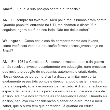
André
– E qual a sua posição sobre a eutanásia?
AN
– Eu sempre fui favorável. Meu pai e meus irmãos eram contra.
Quando papai foi entrando na UTI, me chamou e disse: “É o
seguinte, agora eu tô do seu lado. Não me deixe sofrer”.
Wellington
– Como estudioso do comportamento dos jovens,
como você está vendo a educação formal desses jovens hoje no
Brasil?
AN
– Em 1964 a Coréia do Sul estava arrasada depois da guerra,
então resolveu investir pesadamente em educação, num processo
que incluía produção de cidadania, autonomia e criatividade.
Nessa época, estourou no Brasil a ditadura militar que corta
exatamente esses três pontos e direciona todo o sistema escolar
para a competição e a economia de mercado. A ditadura fechou os
espaço de debate para os jovens e reduziu a educação a ideia de
ensino. Até hoje nós sofremos as consequências disso. Quando eu
ensino, não levo em consideração o saber do outro, mas o meu
saber, que o outro tem que aprender. Já quando eu educo,