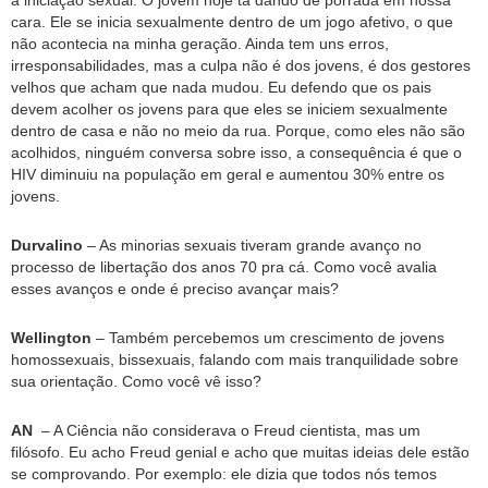
a iniciação sexual. O jovem hoje tá dando de porrada em nossa
cara. Ele se inicia sexualmente dentro de um jogo afetivo, o que
não acontecia na minha geração. Ainda tem uns erros,
irresponsabilidades, mas a culpa não é dos jovens, é dos gestores
velhos que acham que nada mudou. Eu defendo que os pais
devem acolher os jovens para que eles se iniciem sexualmente
dentro de casa e não no meio da rua. Porque, como eles não são
acolhidos, ninguém conversa sobre isso, a consequência é que o
HIV diminuiu na população em geral e aumentou 30% entre os
jovens.
Durvalino
– As minorias sexuais tiveram grande avanço no
processo de libertação dos anos 70 pra cá. Como você avalia
esses avanços e onde é preciso avançar mais?
Wellington
– Também percebemos um crescimento de jovens
homossexuais, bissexuais, falando com mais tranquilidade sobre
sua orientação. Como você vê isso?
AN
– A Ciência não considerava o Freud cientista, mas um
filósofo. Eu acho Freud genial e acho que muitas ideias dele estão
se comprovando. Por exemplo: ele dizia que todos nós temos