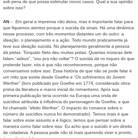
sob pena de que possa estimular novos casos. Qual a sua opinião
sobre isso?
AN
– Em geral a imprensa não deixa, mas é importante falar para
que fiquemos atentos porque o suicida dá sinais. Há uma dinâmica
nesse processo, com três momentos distantes um do outro: a
ideação, o planejamento e a ação. Todo mundo praticamente já
teve sua ideação suicida. No planejamento geralmente a pessoa
dá pistas. Torquato Neto deu muitas pistas. Quantas músicas dele
falam “adeus”, “vou pra não voltar”? O suicida dá os toques do que
pretende fazer, nós é que não reconhecemos, porque não
conversamos sobre isso. Essa história de que não se pode falar é
um mito que existe desde Goethe e “Os sofrimentos do Jovem
Werther” (livro publicado por Goethe em 1774, considerado obra-
prima da literatura e marco inicial do romantismo. Após sua
primeira publicação teria ocorrido na Europa uma onda de
suicídios atribuída à influência do personagem de Goethe, e que
foi chamado “efeito Werther”. O impacto do romance sobre o
número de suicídios nunca foi demonstrado). Temos mais é que
falar sobre esse assunto e é lógico, temos que pensar sobre a
maneira como falar sobre isso. Eu acho que o suicido é um direito
de cidadania. A pessoa pode não tá mais querendo viver e pronto,