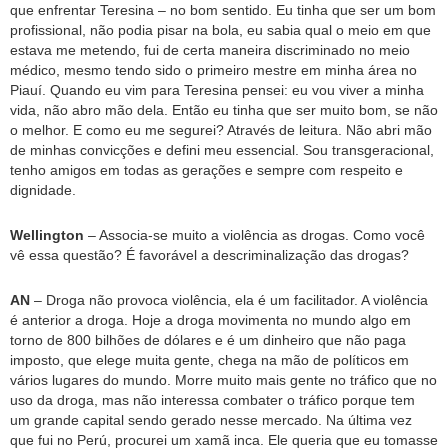
que enfrentar Teresina – no bom sentido. Eu tinha que ser um bom
profissional, não podia pisar na bola, eu sabia qual o meio em que
estava me metendo, fui de certa maneira discriminado no meio
médico, mesmo tendo sido o primeiro mestre em minha área no
Piauí. Quando eu vim para Teresina pensei: eu vou viver a minha
vida, não abro mão dela. Então eu tinha que ser muito bom, se não
o melhor. E como eu me segurei? Através de leitura. Não abri mão
de minhas convicções e defini meu essencial. Sou transgeracional,
tenho amigos em todas as gerações e sempre com respeito e
dignidade.
Wellington
– Associa-se muito a violência as drogas. Como você
vê essa questão? É favorável a descriminalização das drogas?
AN
– Droga não provoca violência, ela é um facilitador. A violência
é anterior a droga. Hoje a droga movimenta no mundo algo em
torno de 800 bilhões de dólares e é um dinheiro que não paga
imposto, que elege muita gente, chega na mão de políticos em
vários lugares do mundo. Morre muito mais gente no tráfico que no
uso da droga, mas não interessa combater o tráfico porque tem
um grande capital sendo gerado nesse mercado. Na última vez
que fui no Perú, procurei um xamã inca. Ele queria que eu tomasse