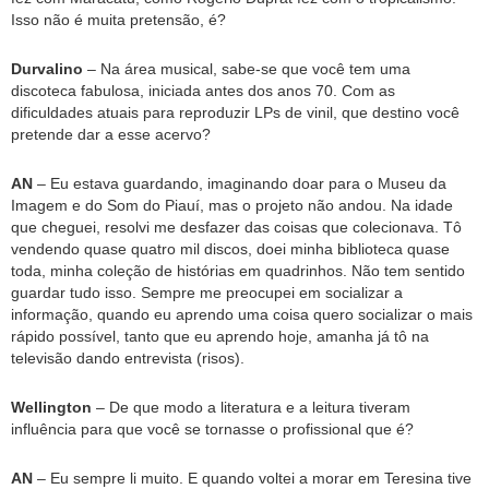
Isso não é muita pretensão, é?
Durvalino
– Na área musical, sabe-se que você tem uma
discoteca fabulosa, iniciada antes dos anos 70. Com as
dificuldades atuais para reproduzir LPs de vinil, que destino você
pretende dar a esse acervo?
AN
– Eu estava guardando, imaginando doar para o Museu da
Imagem e do Som do Piauí, mas o projeto não andou. Na idade
que cheguei, resolvi me desfazer das coisas que colecionava. Tô
vendendo quase quatro mil discos, doei minha biblioteca quase
toda, minha coleção de histórias em quadrinhos. Não tem sentido
guardar tudo isso. Sempre me preocupei em socializar a
informação, quando eu aprendo uma coisa quero socializar o mais
rápido possível, tanto que eu aprendo hoje, amanha já tô na
televisão dando entrevista (risos).
Wellington
– De que modo a literatura e a leitura tiveram
influência para que você se tornasse o profissional que é?
AN
– Eu sempre li muito. E quando voltei a morar em Teresina tive