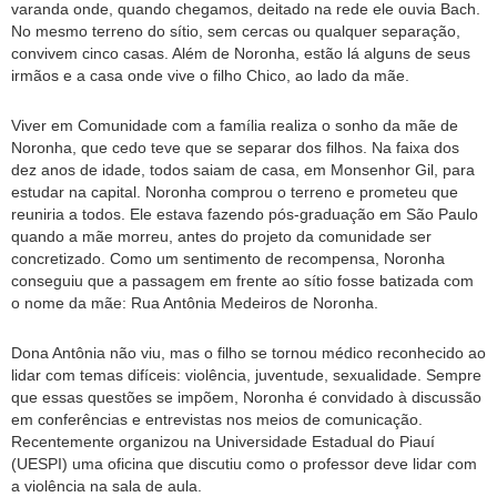
varanda onde, quando chegamos, deitado na rede ele ouvia Bach.
No mesmo terreno do sítio, sem cercas ou qualquer separação,
convivem cinco casas. Além de Noronha, estão lá alguns de seus
irmãos e a casa onde vive o filho Chico, ao lado da mãe.
Viver em Comunidade com a família realiza o sonho da mãe de
Noronha, que cedo teve que se separar dos filhos. Na faixa dos
dez anos de idade, todos saiam de casa, em Monsenhor Gil, para
estudar na capital. Noronha comprou o terreno e prometeu que
reuniria a todos. Ele estava fazendo pós-graduação em São Paulo
quando a mãe morreu, antes do projeto da comunidade ser
concretizado. Como um sentimento de recompensa, Noronha
conseguiu que a passagem em frente ao sítio fosse batizada com
o nome da mãe: Rua Antônia Medeiros de Noronha.
Dona Antônia não viu, mas o filho se tornou médico reconhecido ao
lidar com temas difíceis: violência, juventude, sexualidade. Sempre
que essas questões se impõem, Noronha é convidado à discussão
em conferências e entrevistas nos meios de comunicação.
Recentemente organizou na Universidade Estadual do Piauí
(UESPI) uma oficina que discutiu como o professor deve lidar com
a violência na sala de aula.