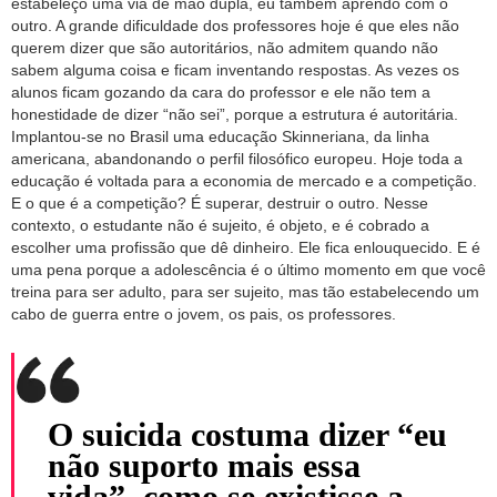
estabeleço uma via de mão dupla, eu também aprendo com o
outro. A grande dificuldade dos professores hoje é que eles não
querem dizer que são autoritários, não admitem quando não
sabem alguma coisa e ficam inventando respostas. As vezes os
alunos ficam gozando da cara do professor e ele não tem a
honestidade de dizer “não sei”, porque a estrutura é autoritária.
Implantou-se no Brasil uma educação Skinneriana, da linha
americana, abandonando o perfil filosófico europeu. Hoje toda a
educação é voltada para a economia de mercado e a competição.
E o que é a competição? É superar, destruir o outro. Nesse
contexto, o estudante não é sujeito, é objeto, e é cobrado a
escolher uma profissão que dê dinheiro. Ele fica enlouquecido. E é
uma pena porque a adolescência é o último momento em que você
treina para ser adulto, para ser sujeito, mas tão estabelecendo um
cabo de guerra entre o jovem, os pais, os professores.
O suicida costuma dizer “eu
não suporto mais essa
vida”, como se existisse a