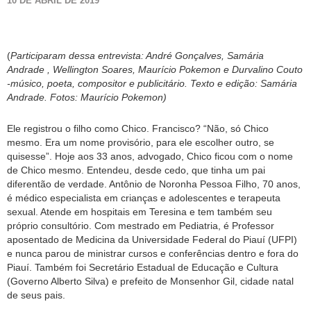
10 DE ABRIL DE 2019
(
Participaram dessa entrevista: André Gonçalves, Samária
Andrade , Wellington Soares, Maurício Pokemon e Durvalino Couto
-músico, poeta, compositor e publicitário. Texto e edição: Samária
Andrade. Fotos: Maurício Pokemon)
Ele registrou o filho como Chico. Francisco? “Não, só Chico
mesmo. Era um nome provisório, para ele escolher outro, se
quisesse”. Hoje aos 33 anos, advogado, Chico ficou com o nome
de Chico mesmo. Entendeu, desde cedo, que tinha um pai
diferentão de verdade. Antônio de Noronha Pessoa Filho, 70 anos,
é médico especialista em crianças e adolescentes e terapeuta
sexual. Atende em hospitais em Teresina e tem também seu
próprio consultório. Com mestrado em Pediatria, é Professor
aposentado de Medicina da Universidade Federal do Piauí (UFPI)
e nunca parou de ministrar cursos e conferências dentro e fora do
Piauí. Também foi Secretário Estadual de Educação e Cultura
(Governo Alberto Silva) e prefeito de Monsenhor Gil, cidade natal
de seus pais.