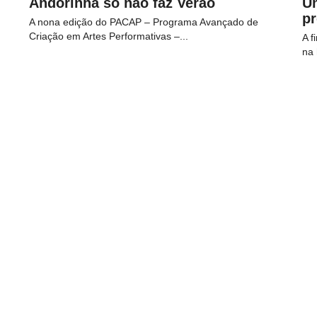
Andorinha só não faz Verão
U
p
A nona edição do PACAP – Programa Avançado de
Criação em Artes Performativas –...
A f
na 