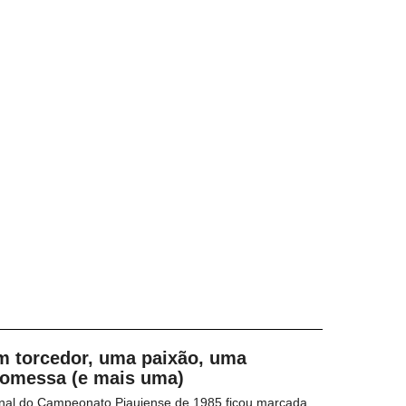
m torcedor, uma paixão, uma
romessa (e mais uma)
inal do Campeonato Piauiense de 1985 ficou marcada