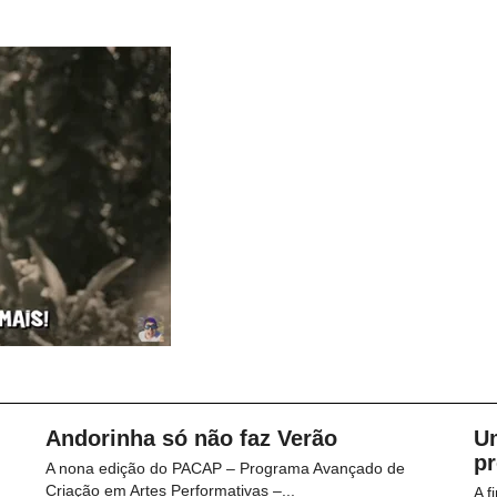
Andorinha só não faz Verão
U
p
A nona edição do PACAP – Programa Avançado de
Criação em Artes Performativas –...
A f