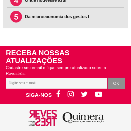
4
Onde houvesse azul
5
Da microeconomia dos gestos I
RECEBA NOSSAS
ATUALIZAÇÕES
Cadastre seu email e fique sempre atualizado sobre a
Revestrés.
SIGA-NOS