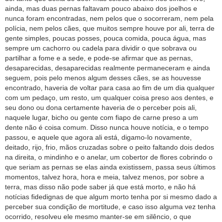
ainda, mas duas pernas faltavam pouco abaixo dos joelhos e
nunca foram encontradas, nem pelos que o socorreram, nem pela
polícia, nem pelos cães, que muitos sempre houve por ali, terra de
gente simples, poucas posses, pouca comida, pouca água, mas
sempre um cachorro ou cadela para dividir o que sobrava ou
partilhar a fome e a sede, e pode-se afirmar que as pernas,
desaparecidas, desaparecidas realmente permaneceram e ainda
seguem, pois pelo menos algum desses cães, se as houvesse
encontrado, haveria de voltar para casa ao fim de um dia qualquer
com um pedaço, um resto, um qualquer coisa preso aos dentes, e
seu dono ou dona certamente haveria de o perceber pois ali,
naquele lugar, bicho ou gente com fiapo de carne preso a um
dente não é coisa comum. Disso nunca houve notícia, e o tempo
passou, e aquele que agora ali está, digamo-lo novamente,
deitado, rijo, frio, mãos cruzadas sobre o peito faltando dois dedos
na direita, o mindinho e o anelar, um cobertor de flores cobrindo o
que seriam as pernas se elas ainda existissem, passa seus últimos
momentos, talvez hora, hora e meia, talvez menos, por sobre a
terra, mas disso não pode saber já que está morto, e não há
notícias fidedignas de que algum morto tenha por si mesmo dado a
perceber sua condição de mortitude, e caso isso alguma vez tenha
ocorrido, resolveu ele mesmo manter-se em silêncio, o que