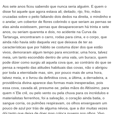
Aos sete anos ficou sabendo que nunca seria alguém. E quem o
disse foi aquele que agora estava ali, deitado, rijo, frio, mãos
cruzadas sobre o peito faltando dois dedos na direita, o mindinho e
o anelar, um cobertor de flores cobrindo o que seriam as pernas se
elas ainda existissem, pernas que desapareceram há trinta e sete
anos, ou seriam quarenta e dois, no acidente na Curva da
Tartaruga, encontraram o carro, rodas para cima, e o corpo, que
ainda não havia sido daquela vez que deixava de ter as
características que por hábito se costuma dizer dos que estão
vivos, demoraram algum tempo para encontrar, uma hora, talvez
meia, um tanto escondido dentro de uma vala, um buraco, quem
pode dizer como surgiu ali aquela cova que, ao contrário do que se
pensa a respeito das atitudes habituais das covas, não o abrigou
por toda a eternidade mas, sim, por pouco mais de uma hora,
talvez meia, e o livrou da definitiva cova, a última, a derradeira, a
providência divina aparece das formas mais inesperadas, pois
essa cova, cavada ali, presume-se, pelas mãos do Altíssimo, para
quem n´Ele crê, ou pelo vento ou pela chuva para os incrédulos e
materialistas ferrenhos, foi a salvação, o coração ainda batia, o
sangue corria, os pulmões respiravam, os olhos enxergavam um
pouco de azul por trás de alguma névoa, que a dor muitas vezes
dói tanto que deixa de doer mas coloca nuvens nos olhos. Vivo,