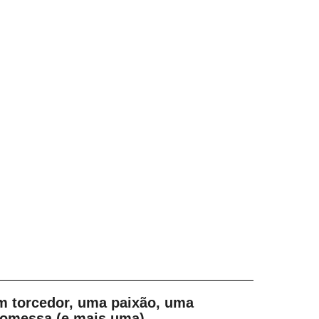
m torcedor, uma paixão, uma
romessa (e mais uma)