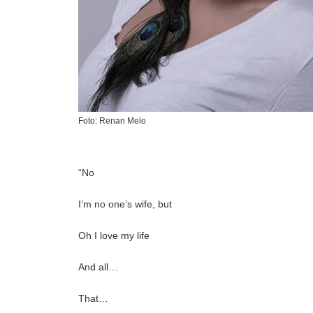
Foto: Renan Melo
“No
I’m no one’s wife, but
Oh I love my life
And all…
That…