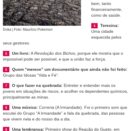
bem, tanto
financeiramente,
como de saúde.
Teresina:
Doka | Foto: Maurício Pokemon
Uma cidade
esquecida pelos
seus gestores.
Um livro:
A
Revolução dos Bichos
, porque ele mostra que o
impossível pode ser possível, e que a união faz a força.
Quem “merece” um documentário que ainda não foi feito:
Grupo das Idosas “Vida e Fé”.
O que fazer na quebrada:
Entreter e entender mais os
jovens em situações de riscos, e acolher os dependentes químicos,
principalmente as minas.
Uma música:
Correria
(A Irmandade). Foi o primeiro som que
escutei do Grupo “A Irmandade” e fala da quebrada, das pessoas
que vivem nela e do nosso dia a dia.
Uma lembrança:
Primeiro show do Reação do Gueto, em