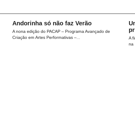
Andorinha só não faz Verão
U
p
A nona edição do PACAP – Programa Avançado de
Criação em Artes Performativas –...
A f
na 