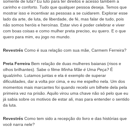
somente de luta? Eu luto para ter direitos e acesso também a
carinho e conforto. Tudo que qualquer pessoa deseja. Temos que
mostrar isso e incentivar as pessoas a se cuidarem. Explorar esse
lado da arte, de luta, de liberdade, de fé, mas falar de tudo, pois
não somos heróis e heroínas. Estar vivo é poder celebrar e viver
com boas coisas e como mulher preta preciso, eu quero. E o que
quero para mim, eu jogo no mundo.
Revestrés
Como é sua relação com sua mãe, Carmem Ferreira?
Preta Ferreira
Bem relação de duas mulheres baianas (risos e
olhos brilhantes). Sabe o filme
Minha Mãe é Uma Peça?
É
igualzinho. Lutamos juntas e ela é exemplo de superar
dificuldades, dar a volta por cima, e eu me espelho nela. Um dos
momentos mais marcantes foi quando recebi um bilhete dela pela
primeira vez na prisão. Aquilo virou uma chave não só pelo que eu
já sabia sobre os motivos de estar ali, mas para entender o sentido
da luta.
Revestrés
Como tem sido a recepção do livro e das histórias que
você narra nele?