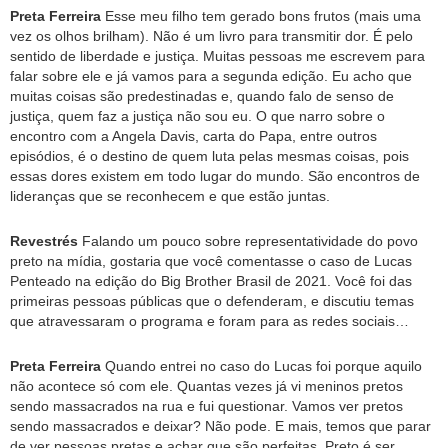
Preta Ferreira
Esse meu filho tem gerado bons frutos (mais uma
vez os olhos brilham). Não é um livro para transmitir dor. É pelo
sentido de liberdade e justiça. Muitas pessoas me escrevem para
falar sobre ele e já vamos para a segunda edição. Eu acho que
muitas coisas são predestinadas e, quando falo de senso de
justiça, quem faz a justiça não sou eu. O que narro sobre o
encontro com a Angela Davis, carta do Papa, entre outros
episódios, é o destino de quem luta pelas mesmas coisas, pois
essas dores existem em todo lugar do mundo. São encontros de
lideranças que se reconhecem e que estão juntas.
Revestrés
Falando um pouco sobre representatividade do povo
preto na mídia, gostaria que você comentasse o caso de Lucas
Penteado na edição do Big Brother Brasil de 2021. Você foi das
primeiras pessoas públicas que o defenderam, e discutiu temas
que atravessaram o programa e foram para as redes sociais…
Preta Ferreira
Quando entrei no caso do Lucas foi porque aquilo
não acontece só com ele. Quantas vezes já vi meninos pretos
sendo massacrados na rua e fui questionar. Vamos ver pretos
sendo massacrados e deixar? Não pode. E mais, temos que parar
de ver pessoas pretas e achar que são perfeitas. Preto é ser