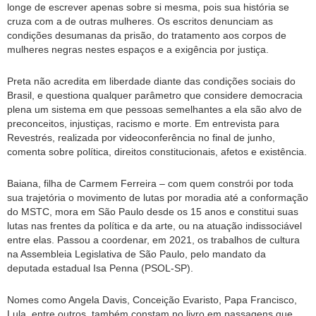
longe de escrever apenas sobre si mesma, pois sua história se
cruza com a de outras mulheres. Os escritos denunciam as
condições desumanas da prisão, do tratamento aos corpos de
mulheres negras nestes espaços e a exigência por justiça.
Preta não acredita em liberdade diante das condições sociais do
Brasil, e questiona qualquer parâmetro que considere democracia
plena um sistema em que pessoas semelhantes a ela são alvo de
preconceitos, injustiças, racismo e morte. Em entrevista para
Revestrés, realizada por videoconferência no final de junho,
comenta sobre política, direitos constitucionais, afetos e existência.
Baiana, filha de Carmem Ferreira – com quem constrói por toda
sua trajetória o movimento de lutas por moradia até a conformação
do MSTC, mora em São Paulo desde os 15 anos e constitui suas
lutas nas frentes da política e da arte, ou na atuação indissociável
entre elas. Passou a coordenar, em 2021, os trabalhos de cultura
na Assembleia Legislativa de São Paulo, pelo mandato da
deputada estadual Isa Penna (PSOL-SP).
Nomes como Angela Davis, Conceição Evaristo, Papa Francisco,
Lula, entre outros, também constam no livro em passagens que