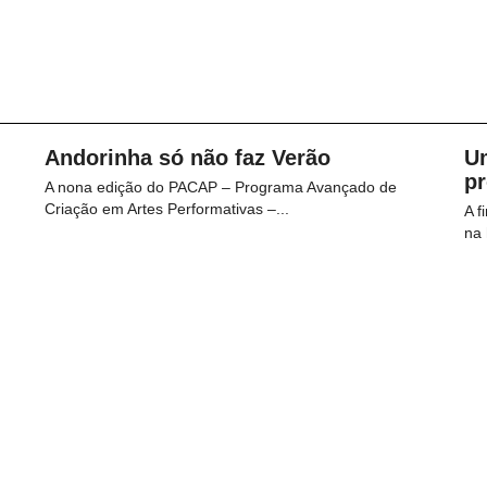
Andorinha só não faz Verão
U
p
A nona edição do PACAP – Programa Avançado de
Criação em Artes Performativas –...
A f
na 