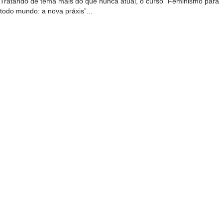
Tratando de tema mais do que nunca atual, o curso “Feminismo para
todo mundo: a nova práxis”...