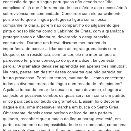
conclusão de que a língua portuguesa não deveria ser “tão
complicada”, já que é ferramenta de uso diário e algo necessário à
sobrevivência em comunidade. Concordei com ele parcialmente,
pois é certo que a língua portuguesa figura como nossa
companheira diária, porém não compartilho do julgamento que
pinta o nosso idioma como o Labirinto de Creta, com a gramática
protagonizando o Minotauro, devorando o desguarnecido
concurseiro. Durante um breve discurso meu acerca da
importância de passar a lidar com as regras gramaticais sem
bloqueio, sem resistência, sem rancor, ele me interrompeu e,
parecendo ter plena convicção do que iria dizer, lançou esta
pérola: “A gramática devia ser aprendida em apenas três minutos”.
Na hora, pensei em desistir dessa conversa que não parecia ter
futuro proveitoso. Parei um tempo, matutando… como concentrar
todas as diversas regras da língua num recado de três minutos?
Aquilo ia tomando um ar de desafio e, num devaneio, cheguei a
conjecturar possíveis combos os quais serviriam como um padrão
único para cada conteúdo da gramática. E assim foi o decorrer
daquele dia, uma incessável marcha em busca do Santo Graal.
Obviamente, depois desse período onírico de uma perfeita
quimera, reconheci que a magia da língua portuguesa está, em
parte, exatamente na impossibilidade de ser dominada, como uma
fênix incontrolável e imortal. É, meus amigos, para aqueles que