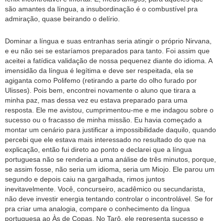
são amantes da língua, a insubordinação é o combustível pra
admiração, quase beirando o delírio.
Dominar a língua e suas entranhas seria atingir o próprio Nirvana,
e eu não sei se estaríamos preparados para tanto. Foi assim que
aceitei a fatídica validação de nossa pequenez diante do idioma. A
imensidão da língua é legítima e deve ser respeitada, ela se
agiganta como Polifemo (retirando a parte do olho furado por
Ulisses). Pois bem, encontrei novamente o aluno que tirara a
minha paz, mas dessa vez eu estava preparado para uma
resposta. Ele me avistou, cumprimentou-me e me indagou sobre o
sucesso ou o fracasso de minha missão. Eu havia começado a
montar um cenário para justificar a impossibilidade daquilo, quando
percebi que ele estava mais interessado no resultado do que na
explicação, então fui direto ao ponto e declarei que a língua
portuguesa não se renderia a uma análise de três minutos, porque,
se assim fosse, não seria um idioma, seria um Miojo. Ele parou um
segundo e depois caiu na gargalhada, rimos juntos
inevitavelmente. Você, concurseiro, acadêmico ou secundarista,
não deve investir energia tentando controlar o incontrolável. Se for
pra criar uma analogia, compare o conhecimento da língua
portuguesa ao Às de Copas. No Tarô, ele representa sucesso e