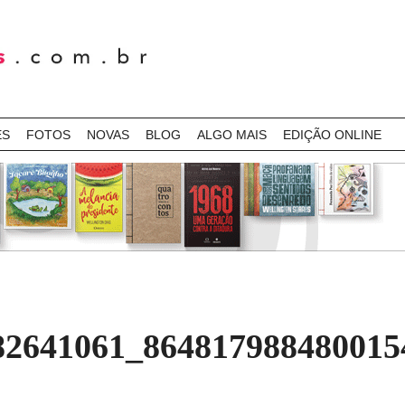
ES
FOTOS
NOVAS
BLOG
ALGO MAIS
EDIÇÃO ONLINE
82641061_86481798848001