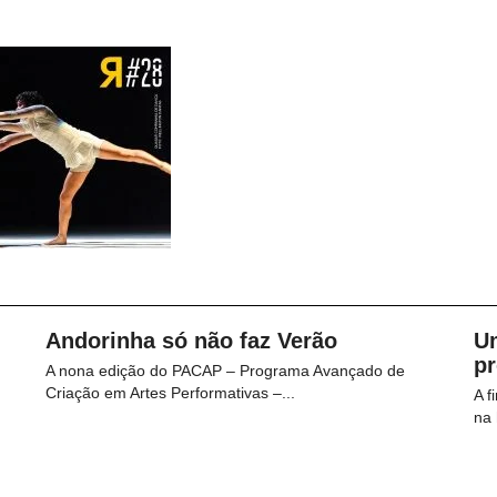
Andorinha só não faz Verão
U
p
A nona edição do PACAP – Programa Avançado de
Criação em Artes Performativas –...
A f
na 